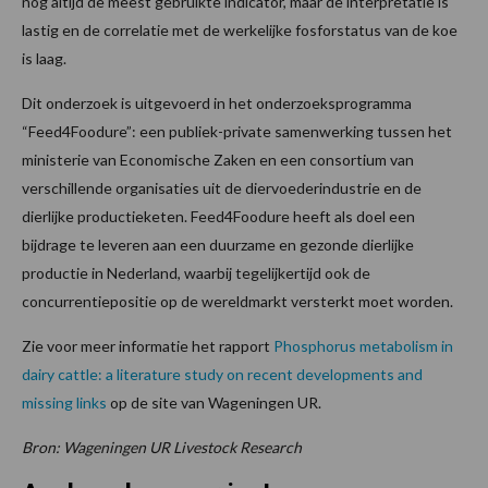
nog altijd de meest gebruikte indicator, maar de interpretatie is
lastig en de correlatie met de werkelijke fosforstatus van de koe
is laag.
Dit onderzoek is uitgevoerd in het onderzoeksprogramma
“Feed4Foodure”: een publiek-private samenwerking tussen het
ministerie van Economische Zaken en een consortium van
verschillende organisaties uit de diervoederindustrie en de
dierlijke productieketen. Feed4Foodure heeft als doel een
bijdrage te leveren aan een duurzame en gezonde dierlijke
productie in Nederland, waarbij tegelijkertijd ook de
concurrentiepositie op de wereldmarkt versterkt moet worden.
Zie voor meer informatie het rapport
Phosphorus metabolism in
dairy cattle: a literature study on recent developments and
missing links
op de site van Wageningen UR.
Bron: Wageningen UR Livestock Research