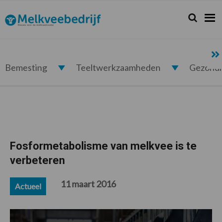
Spring
Door
Spring
Spring
naar
naar
naar
naar
Zoeken...
Zoek
Melkveebedrijf.nl
de
de
de
de
hoofdnavigatie
hoofd
eerste
voettekst
inhoud
sidebar
Bemesting
Teeltwerkzaamheden
Gezond
Fosformetabolisme van melkvee is te
verbeteren
11 maart 2016
Actueel