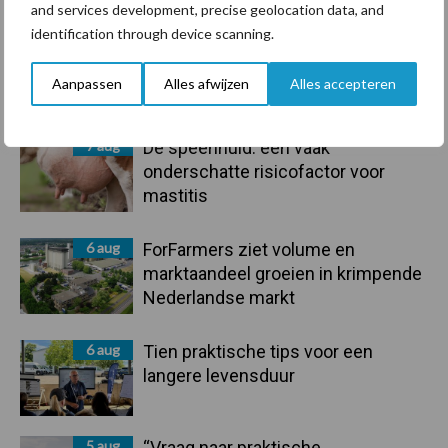
and services development, precise geolocation data, and
Sidebar
identification through device scanning.
7 aug
Grondstoffenmarkt blijft grillig:
droogte en geopolitiek houden
Aanpassen
Alles afwijzen
Alles accepteren
handel in de greep
7 aug
De speenhuid: een vaak
onderschatte risicofactor voor
mastitis
6 aug
ForFarmers ziet volume en
marktaandeel groeien in krimpende
Nederlandse markt
6 aug
Tien praktische tips voor een
langere levensduur
5 aug
“Vraag naar praktische