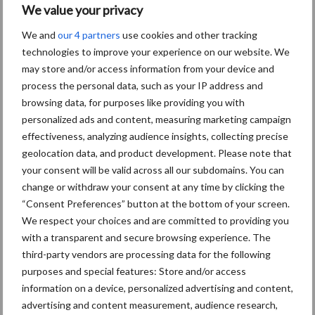
We value your privacy
Themapagina's
We and
our 4 partners
use cookies and other tracking
technologies to improve your experience on our website. We
Diergezondheid
Bemesting
Fokkerij
Melkv
may store and/or access information from your device and
process the personal data, such as your IP address and
browsing data, for purposes like providing you with
personalized ads and content, measuring marketing campaign
effectiveness, analyzing audience insights, collecting precise
Mastitis
Hittestress
geolocation data, and product development. Please note that
your consent will be valid across all our subdomains. You can
change or withdraw your consent at any time by clicking the
“Consent Preferences” button at the bottom of your screen.
We respect your choices and are committed to providing you
with a transparent and secure browsing experience. The
Toon meer
third-party vendors are processing data for the following
purposes and special features: Store and/or access
information on a device, personalized advertising and content,
Primaire
advertising and content measurement, audience research,
Recent nieuws
Partner nieuws