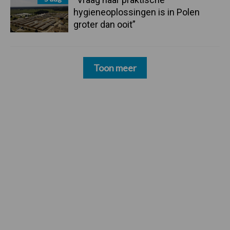
hygieneoplossingen is in Polen
groter dan ooit”
Toon meer
Footer