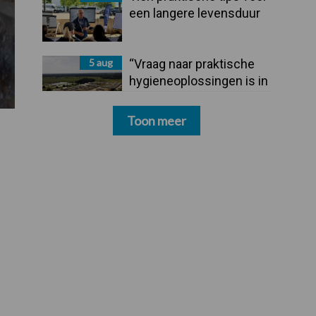
een langere levensduur
5 aug
“Vraag naar praktische
hygieneoplossingen is in
Polen groter dan ooit”
Toon meer