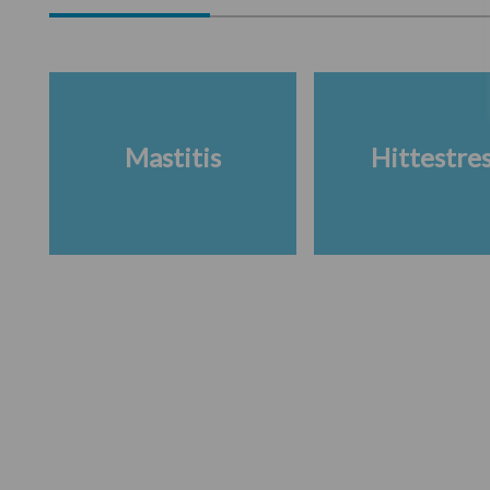
Mastitis
Hittestre
Footer