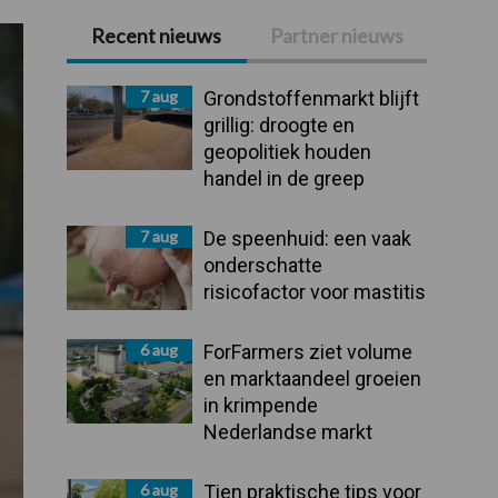
Recent nieuws
Partner nieuws
Primaire
Sidebar
7 aug
Grondstoffenmarkt blijft
grillig: droogte en
geopolitiek houden
handel in de greep
7 aug
De speenhuid: een vaak
onderschatte
risicofactor voor mastitis
6 aug
ForFarmers ziet volume
en marktaandeel groeien
in krimpende
Nederlandse markt
6 aug
Tien praktische tips voor