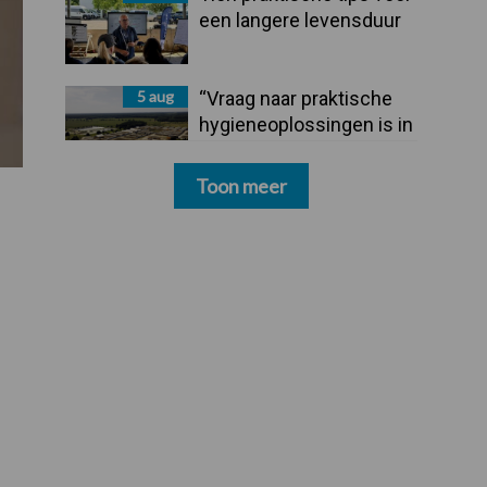
een langere levensduur
5 aug
“Vraag naar praktische
hygieneoplossingen is in
Polen groter dan ooit”
Toon meer