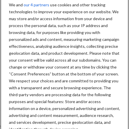
We and
our 4 partners
use cookies and other tracking
technologies to improve your experience on our website. We
may store and/or access information from your device and
process the personal data, such as your IP address and
browsing data, for purposes like providing you with
personalized ads and content, measuring marketing campaign
effectiveness, analyzing audience insights, collecting precise
geolocation data, and product development. Please note that
your consent will be valid across all our subdomains. You can
change or withdraw your consent at any time by clicking the
“Consent Preferences” button at the bottom of your screen.
We respect your choices and are committed to providing you
with a transparent and secure browsing experience. The
De speenhuid: een vaak onderschatte
third-party vendors are processing data for the following
risicofactor voor mastitis
purposes and special features: Store and/or access
information on a device, personalized advertising and content,
advertising and content measurement, audience research,
and services development, precise geolocation data, and
lkveebedrijf
Veevoer
Wet en regelgeving