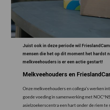
Juist ook in deze periode wil FrieslandC
mensen die het op dit moment het hardst 
melkveehouders is er een actie gestart!
Melkveehouders en FrieslandCa
Onze melkveehouders en collega’s werken in
goede voeding in samenwerking met NOC*NSF
asielzoekerscentra een hart onder de riem te