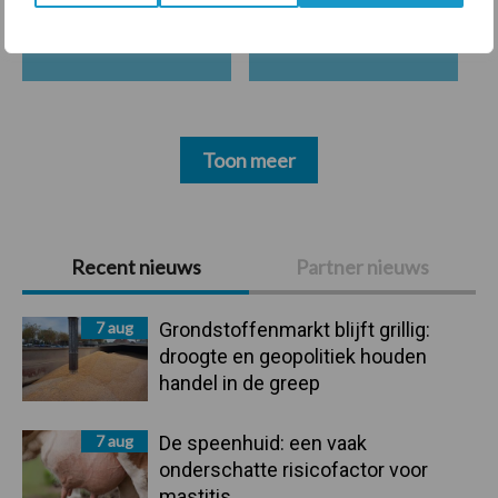
Mastitis
Hittestress
Toon meer
Primaire
Recent nieuws
Partner nieuws
Sidebar
7 aug
Grondstoffenmarkt blijft grillig:
droogte en geopolitiek houden
handel in de greep
7 aug
De speenhuid: een vaak
onderschatte risicofactor voor
mastitis