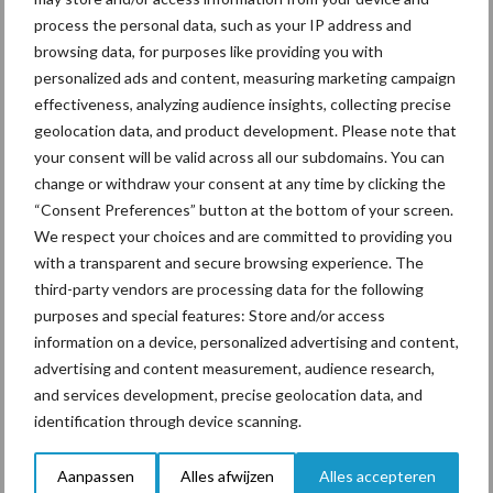
process the personal data, such as your IP address and
browsing data, for purposes like providing you with
De speenhuid: een vaak
personalized ads and content, measuring marketing campaign
onderschatte risicofactor
effectiveness, analyzing audience insights, collecting precise
voor mastitis
geolocation data, and product development. Please note that
your consent will be valid across all our subdomains. You can
change or withdraw your consent at any time by clicking the
ForFarmers ziet volume en
“Consent Preferences” button at the bottom of your screen.
marktaandeel groeien in
We respect your choices and are committed to providing you
krimpende Nederlandse
with a transparent and secure browsing experience. The
markt
third-party vendors are processing data for the following
purposes and special features: Store and/or access
information on a device, personalized advertising and content,
advertising and content measurement, audience research,
Diergezondheid
Bemesting
Fokkerij
Melkv
and services development, precise geolocation data, and
identification through device scanning.
Aanpassen
Alles afwijzen
Alles accepteren