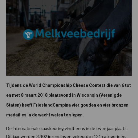
Tijdens de World Championship Cheese Contest die van 6 tot
en met 8 maart 2018 plaatsvond in Wisconsin (Verenigde
Staten) heeft FrieslandCampina vier gouden en vier bronzen
medailles in de wacht weten te slepen.
De internationale kaaskeuring vindt eens in de twee jaar plaats.
Dit jaar werden 3.402 inzendingen gekeurd in 121 categorieën,