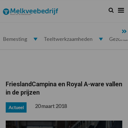
Spring
Door
Spring
Spring
naar
naar
naar
naar
Zoeken...
Zoek
Melkveebedrijf.nl
de
de
de
de
hoofdnavigatie
hoofd
eerste
voettekst
inhoud
sidebar
Bemesting
Teeltwerkzaamheden
Gezond
FrieslandCampina en Royal A-ware vallen
in de prijzen
20 maart 2018
Actueel