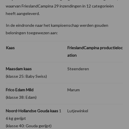
waarvan FrieslandCampina 29 inzendingen in 12 categorieën
heeft aangeleverd.
In de eindronde naar het kampioenschap werden gouden
beloningen toegewezen aan:
Kaas
FrieslandCampina productieloc
ation
Maasdam kaas
Steenderen
(klasse 25: Baby Swiss)
Frico Edam Mild
Marum
(klasse 38: Edam)
Noord-Hollandse Gouda kaas
1
Lutjewinkel
6 kg gerijpt
(klasse 40: Gouda gerijpt)