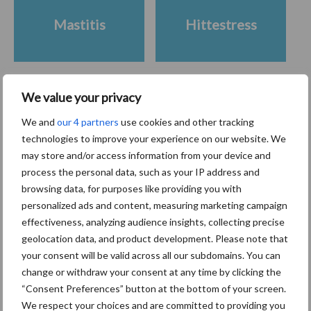
Mastitis
Hittestress
We value your privacy
Toon meer
We and
our 4 partners
use cookies and other tracking
technologies to improve your experience on our website. We
may store and/or access information from your device and
Primaire
process the personal data, such as your IP address and
Recent nieuws
Partner nieuws
browsing data, for purposes like providing you with
Sidebar
personalized ads and content, measuring marketing campaign
10 aug
Nieuw aan Schmallenberg
effectiveness, analyzing audience insights, collecting precise
gerelateerd virus ontdekt in
geolocation data, and product development. Please note that
Duitsland
your consent will be valid across all our subdomains. You can
change or withdraw your consent at any time by clicking the
10 aug
Tot 5 ton per wiel om
“Consent Preferences” button at the bottom of your screen.
ondergrondverdichting te beperken
We respect your choices and are committed to providing you