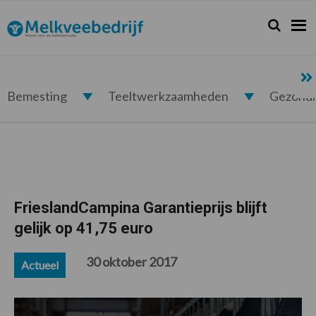
Spring
Door
Spring
Spring
naar
naar
naar
naar
Zoeken...
Zoek
Melkveebedrijf.nl
de
de
de
de
hoofdnavigatie
hoofd
eerste
voettekst
inhoud
sidebar
Bemesting
Teeltwerkzaamheden
Gezond
FrieslandCampina Garantieprijs blijft
gelijk op 41,75 euro
30 oktober 2017
Actueel