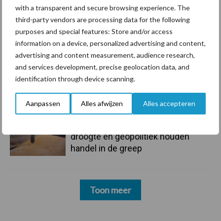
with a transparent and secure browsing experience. The
third-party vendors are processing data for the following
10 aug
Jaarverslag 2025 Royal A-ware:
purposes and special features: Store and/or access
omzet groeit, nettoresultaat daalt
information on a device, personalized advertising and content,
advertising and content measurement, audience research,
and services development, precise geolocation data, and
10 aug
Machines en werktuigen gewild
identification through device scanning.
doelwit criminelen
Aanpassen
Alles afwijzen
Alles accepteren
7 aug
Grondstoffenmarkt blijft grillig:
droogte en geopolitiek houden
handel in de greep
Toon meer