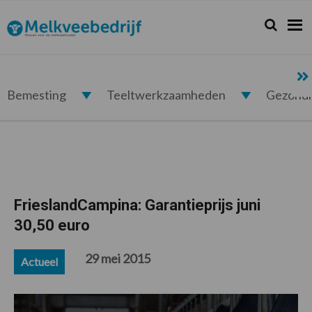
Spring
Door
Spring
Spring
naar
naar
naar
naar
Zoeken...
Zoek
Melkveebedrijf.nl
de
de
de
de
hoofdnavigatie
hoofd
eerste
voettekst
inhoud
sidebar
Bemesting
Teeltwerkzaamheden
Gezond
FrieslandCampina: Garantieprijs juni
30,50 euro
29 mei 2015
Actueel