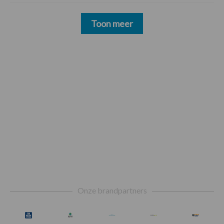
Toon meer
Footer
Onze brandpartners