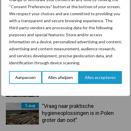
handel in de greep
“Consent Preferences” button at the bottom of your screen.
We respect your choices and are committed to providing you
7 aug
De speenhuid: een vaak
with a transparent and secure browsing experience. The
onderschatte risicofactor voor
third-party vendors are processing data for the following
mastitis
purposes and special features: Store and/or access
information on a device, personalized advertising and content,
6 aug
ForFarmers ziet volume en
advertising and content measurement, audience research,
marktaandeel groeien in krimpende
and services development, precise geolocation data, and
Nederlandse markt
identification through device scanning.
Aanpassen
Alles afwijzen
Alles accepteren
6 aug
Tien praktische tips voor een
langere levensduur
5 aug
“Vraag naar praktische
hygieneoplossingen is in Polen
groter dan ooit”