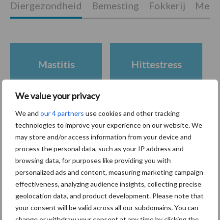
Diergezondheid
Bemesting
Fokkerij
Melkv
Mastitis
Hittestress
We value your privacy
We and
our 4 partners
use cookies and other tracking
Toon meer
technologies to improve your experience on our website. We
may store and/or access information from your device and
process the personal data, such as your IP address and
browsing data, for purposes like providing you with
Primaire
Recent nieuws
Partner nieuws
personalized ads and content, measuring marketing campaign
effectiveness, analyzing audience insights, collecting precise
Sidebar
geolocation data, and product development. Please note that
7 aug
Grondstoffenmarkt blijft grillig:
your consent will be valid across all our subdomains. You can
droogte en geopolitiek houden
change or withdraw your consent at any time by clicking the