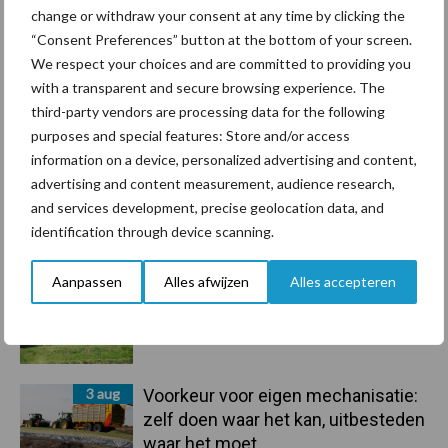
6 aug
Tien praktische tips voor een
change or withdraw your consent at any time by clicking the
langere levensduur
“Consent Preferences” button at the bottom of your screen.
We respect your choices and are committed to providing you
with a transparent and secure browsing experience. The
5 aug
“Vraag naar praktische
third-party vendors are processing data for the following
hygieneoplossingen is in Polen
purposes and special features: Store and/or access
groter dan ooit”
information on a device, personalized advertising and content,
advertising and content measurement, audience research,
5 aug
Drie Franse bedrijven over de grens
and services development, precise geolocation data, and
van 14.000 kilogram melk
identification through device scanning.
Aanpassen
Alles afwijzen
Alles accepteren
3 aug
Pöttinger introduceert compacte
dubbelrotor-zwadhark in de hef
3 aug
Voorkeur voor eigen mechanisatie:
zelf doen waar het kan, uitbesteden
waar het moet