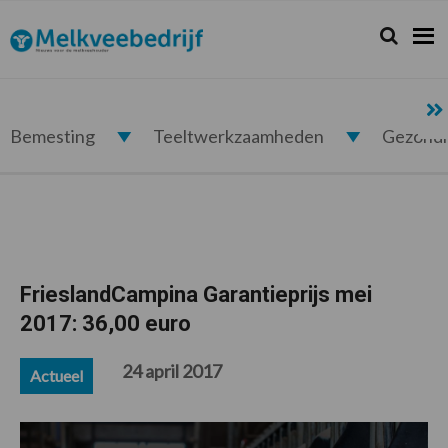
Spring
Door
Spring
Spring
naar
naar
naar
naar
Zoeken...
Zoek
Melkveebedrijf.nl
de
de
de
de
hoofdnavigatie
hoofd
eerste
voettekst
inhoud
sidebar
Bemesting
Teeltwerkzaamheden
Gezond
FrieslandCampina Garantieprijs mei
2017: 36,00 euro
24 april 2017
Actueel