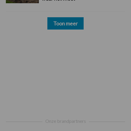
Toon meer
Footer
Onze brandpartners