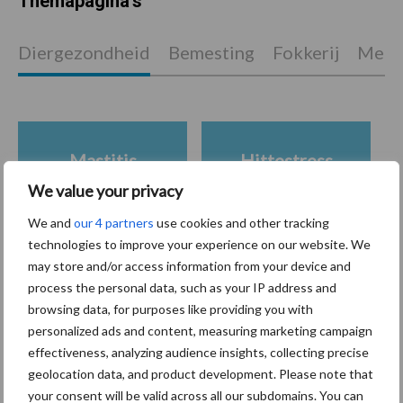
Themapagina's
Diergezondheid
Bemesting
Fokkerij
Melkv
Mastitis
Hittestress
We value your privacy
We and
our 4 partners
use cookies and other tracking
technologies to improve your experience on our website. We
may store and/or access information from your device and
Toon meer
process the personal data, such as your IP address and
browsing data, for purposes like providing you with
personalized ads and content, measuring marketing campaign
Primaire
effectiveness, analyzing audience insights, collecting precise
Recent nieuws
Partner nieuws
geolocation data, and product development. Please note that
Sidebar
your consent will be valid across all our subdomains. You can