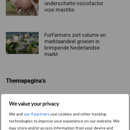
onderschatte risicofactor
voor mastitis
ForFarmers ziet volume en
marktaandeel groeien in
krimpende Nederlandse
markt
Themapagina's
Diergezondheid
Bemesting
Fokkerij
Melkv
We value your privacy
We and
our 4 partners
use cookies and other tracking
technologies to improve your experience on our website. We
may store and/or access information from your device and