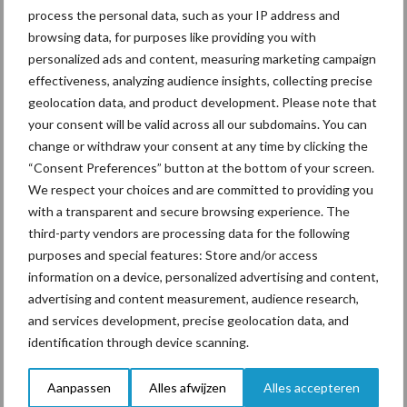
Mastitis
Hittestress
process the personal data, such as your IP address and
browsing data, for purposes like providing you with
personalized ads and content, measuring marketing campaign
effectiveness, analyzing audience insights, collecting precise
geolocation data, and product development. Please note that
Toon meer
your consent will be valid across all our subdomains. You can
change or withdraw your consent at any time by clicking the
“Consent Preferences” button at the bottom of your screen.
We respect your choices and are committed to providing you
Primaire
Recent nieuws
Partner nieuws
with a transparent and secure browsing experience. The
Sidebar
third-party vendors are processing data for the following
purposes and special features: Store and/or access
7 aug
Grondstoffenmarkt blijft grillig:
information on a device, personalized advertising and content,
droogte en geopolitiek houden
advertising and content measurement, audience research,
handel in de greep
and services development, precise geolocation data, and
identification through device scanning.
7 aug
De speenhuid: een vaak
onderschatte risicofactor voor
Aanpassen
Alles afwijzen
Alles accepteren
mastitis