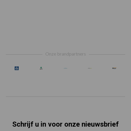
Footer
Onze brandpartners
Schrijf u in voor onze nieuwsbrief