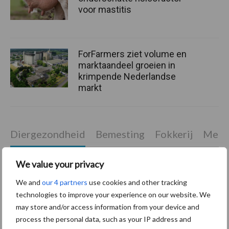
voor mastitis
ForFarmers ziet volume en
marktaandeel groeien in
krimpende Nederlandse
markt
Diergezondheid
Bemesting
Fokkerij
Melkv
We value your privacy
We and
our 4 partners
use cookies and other tracking
Mastitis
Hittestress
technologies to improve your experience on our website. We
may store and/or access information from your device and
process the personal data, such as your IP address and