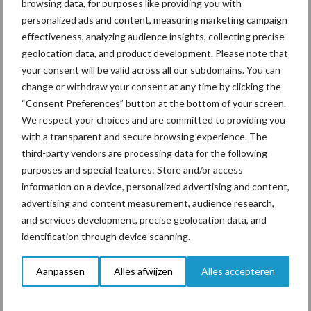
browsing data, for purposes like providing you with
personalized ads and content, measuring marketing campaign
effectiveness, analyzing audience insights, collecting precise
Toon meer
geolocation data, and product development. Please note that
your consent will be valid across all our subdomains. You can
change or withdraw your consent at any time by clicking the
Primaire
“Consent Preferences” button at the bottom of your screen.
Recent nieuws
Partner nieuws
We respect your choices and are committed to providing you
Sidebar
with a transparent and secure browsing experience. The
7 aug
Grondstoffenmarkt blijft grillig:
third-party vendors are processing data for the following
droogte en geopolitiek houden
purposes and special features: Store and/or access
handel in de greep
information on a device, personalized advertising and content,
advertising and content measurement, audience research,
7 aug
De speenhuid: een vaak
and services development, precise geolocation data, and
onderschatte risicofactor voor
identification through device scanning.
mastitis
Aanpassen
Alles afwijzen
Alles accepteren
6 aug
ForFarmers ziet volume en
marktaandeel groeien in krimpende