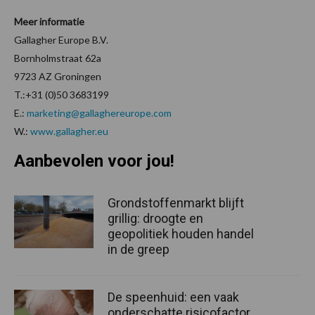
Meer informatie
Gallagher Europe B.V.
Bornholmstraat 62a
9723 AZ Groningen
T.:+31 (0)50 3683199
E.:
marketing@gallaghereurope.com
W.:
www.gallagher.eu
Aanbevolen voor jou!
Grondstoffenmarkt blijft
grillig: droogte en
geopolitiek houden handel
in de greep
De speenhuid: een vaak
onderschatte risicofactor