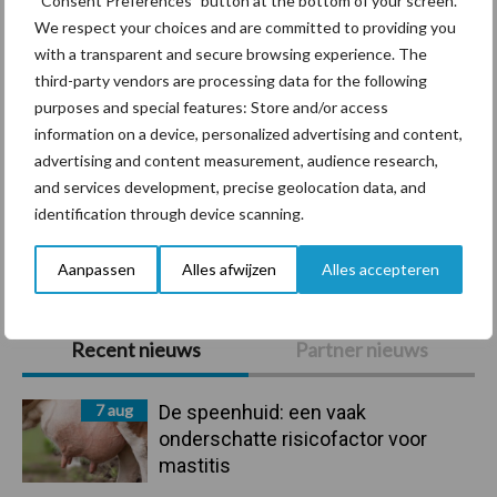
“Consent Preferences” button at the bottom of your screen.
We respect your choices and are committed to providing you
with a transparent and secure browsing experience. The
third-party vendors are processing data for the following
Mastitis
Hittestress
purposes and special features: Store and/or access
information on a device, personalized advertising and content,
advertising and content measurement, audience research,
and services development, precise geolocation data, and
identification through device scanning.
Toon meer
Aanpassen
Alles afwijzen
Alles accepteren
Primaire
Recent nieuws
Partner nieuws
Sidebar
7 aug
De speenhuid: een vaak
onderschatte risicofactor voor
mastitis