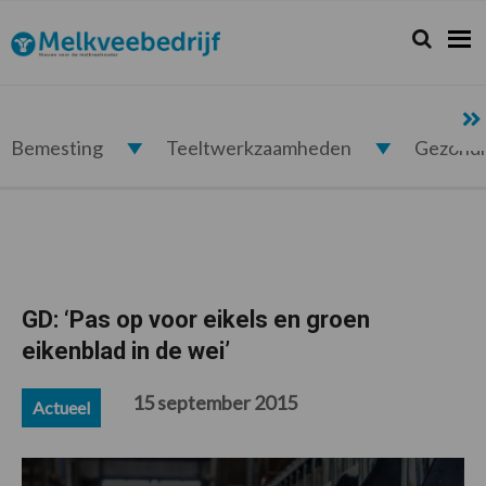
Spring
Door
Spring
Spring
naar
naar
naar
naar
Zoeken...
Zoek
Melkveebedrijf.nl
de
de
de
de
hoofdnavigatie
hoofd
eerste
voettekst
inhoud
sidebar
Bemesting
Teeltwerkzaamheden
Gezond
GD: ‘Pas op voor eikels en groen
eikenblad in de wei’
15 september 2015
Actueel