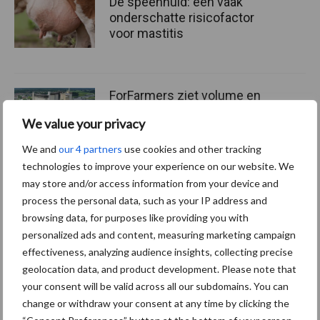
De speenhuid: een vaak
onderschatte risicofactor
voor mastitis
ForFarmers ziet volume en
marktaandeel groeien in
We value your privacy
krimpende Nederlandse
markt
We and
our 4 partners
use cookies and other tracking
technologies to improve your experience on our website. We
may store and/or access information from your device and
Tien praktische tips voor
process the personal data, such as your IP address and
een langere levensduur
browsing data, for purposes like providing you with
personalized ads and content, measuring marketing campaign
effectiveness, analyzing audience insights, collecting precise
geolocation data, and product development. Please note that
your consent will be valid across all our subdomains. You can
Diergezondheid
Bemesting
Fokkerij
Melkv
change or withdraw your consent at any time by clicking the