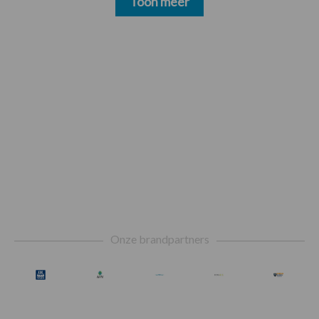
Toon meer
Footer
Onze brandpartners