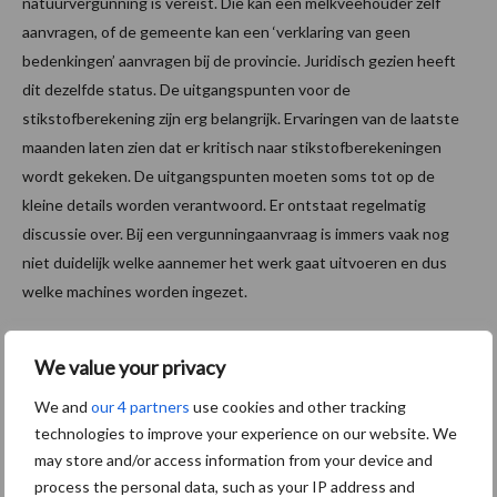
natuurvergunning is vereist. Die kan een melkveehouder zelf
aanvragen, of de gemeente kan een ‘verklaring van geen
bedenkingen’ aanvragen bij de provincie. Juridisch gezien heeft
dit dezelfde status. De uitgangspunten voor de
stikstofberekening zijn erg belangrijk. Ervaringen van de laatste
maanden laten zien dat er kritisch naar stikstofberekeningen
wordt gekeken. De uitgangspunten moeten soms tot op de
kleine details worden verantwoord. Er ontstaat regelmatig
discussie over. Bij een vergunningaanvraag is immers vaak nog
niet duidelijk welke aannemer het werk gaat uitvoeren en dus
welke machines worden ingezet.
Eisen aan machines
We value your privacy
De situatie kan ook worden omgedraaid. Daarbij wordt in het
We and
our 4 partners
use cookies and other tracking
bouwbestek als voorwaarde gesteld dat het machinepark van de
technologies to improve your experience on our website. We
may store and/or access information from your device and
aannemer aan eisen qua stikstofuitstoot moet voldoen. Zo kan
process the personal data, such as your IP address and
van de aannemer bijvoorbeeld een elektrische heftruck worden