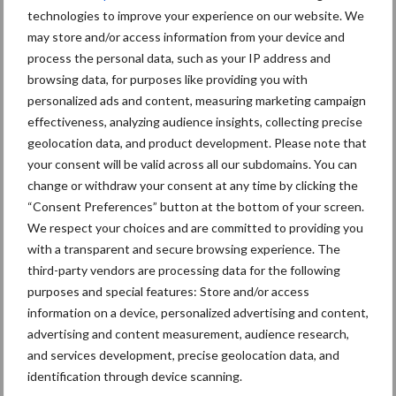
technologies to improve your experience on our website. We
may store and/or access information from your device and
process the personal data, such as your IP address and
browsing data, for purposes like providing you with
Mastitis
Hittestress
personalized ads and content, measuring marketing campaign
effectiveness, analyzing audience insights, collecting precise
geolocation data, and product development. Please note that
your consent will be valid across all our subdomains. You can
change or withdraw your consent at any time by clicking the
Toon meer
“Consent Preferences” button at the bottom of your screen.
We respect your choices and are committed to providing you
with a transparent and secure browsing experience. The
third-party vendors are processing data for the following
Primaire
Recent nieuws
Partner nieuws
purposes and special features: Store and/or access
Sidebar
information on a device, personalized advertising and content,
advertising and content measurement, audience research,
7 aug
Grondstoffenmarkt blijft grillig:
and services development, precise geolocation data, and
droogte en geopolitiek houden
identification through device scanning.
handel in de greep