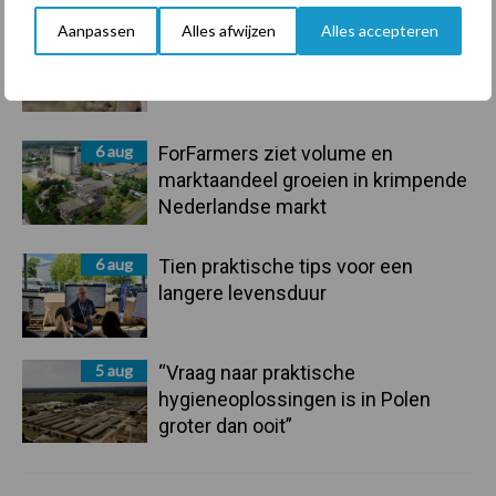
Aanpassen
Alles afwijzen
Alles accepteren
7 aug
De speenhuid: een vaak
onderschatte risicofactor voor
mastitis
6 aug
ForFarmers ziet volume en
marktaandeel groeien in krimpende
Nederlandse markt
6 aug
Tien praktische tips voor een
langere levensduur
5 aug
“Vraag naar praktische
hygieneoplossingen is in Polen
groter dan ooit”