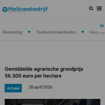
Spring
Door
Spring
Spring
naar
naar
naar
naar
Zoeken...
Zoek
Melkveebedrijf.nl
de
de
de
de
hoofdnavigatie
hoofd
eerste
voettekst
inhoud
sidebar
Bemesting
Teeltwerkzaamheden
Gezond
Gemiddelde agrarische grondprijs
56.300 euro per hectare
28 april 2016
Actueel