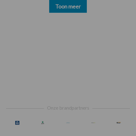
Toon meer
Footer
Onze brandpartners