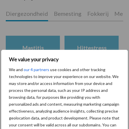
Diergezondheid
Bemesting
Fokkerij
Melkv
Mastitis
Hittestress
We value your privacy
We and
our 4 partners
use cookies and other tracking
technologies to improve your experience on our website. We
Toon meer
may store and/or access information from your device and
process the personal data, such as your IP address and
browsing data, for purposes like providing you with
personalized ads and content, measuring marketing campaign
Primaire
Recent nieuws
Partner nieuws
effectiveness, analyzing audience insights, collecting precise
geolocation data, and product development. Please note that
Sidebar
your consent will be valid across all our subdomains. You can
6 aug
ForFarmers ziet volume en