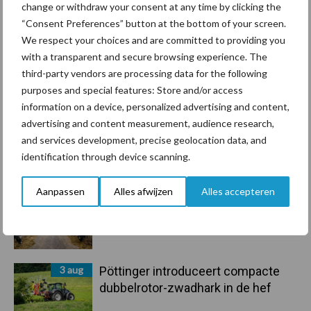
change or withdraw your consent at any time by clicking the
marktaandeel groeien in krimpende
“Consent Preferences” button at the bottom of your screen.
Nederlandse markt
We respect your choices and are committed to providing you
with a transparent and secure browsing experience. The
6 aug
Tien praktische tips voor een
third-party vendors are processing data for the following
langere levensduur
purposes and special features: Store and/or access
information on a device, personalized advertising and content,
advertising and content measurement, audience research,
5 aug
“Vraag naar praktische
and services development, precise geolocation data, and
hygieneoplossingen is in Polen
identification through device scanning.
groter dan ooit”
Aanpassen
Alles afwijzen
Alles accepteren
5 aug
Drie Franse bedrijven over de grens
van 14.000 kilogram melk
3 aug
Pöttinger introduceert compacte
dubbelrotor-zwadhark in de hef