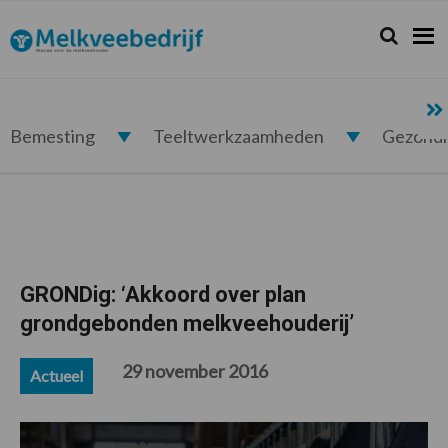
Spring
Door
Spring
Spring
naar
naar
naar
naar
Zoeken...
Zoek
Melkveebedrijf.nl
de
de
de
de
hoofdnavigatie
hoofd
eerste
voettekst
inhoud
sidebar
Bemesting
Teeltwerkzaamheden
Gezond
GRONDig: ‘Akkoord over plan
grondgebonden melkveehouderij’
29 november 2016
Actueel