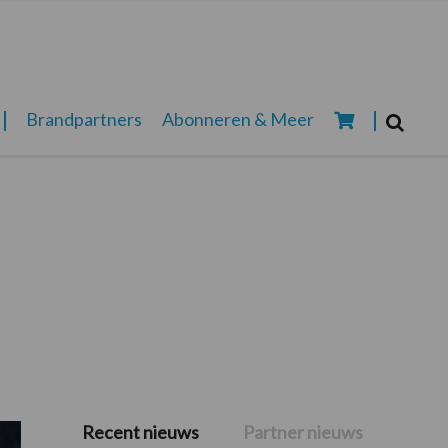
Zoeken...
Brandpartners
Abonneren & Meer
Zoek
Recent nieuws
Partner nieuws
Primaire