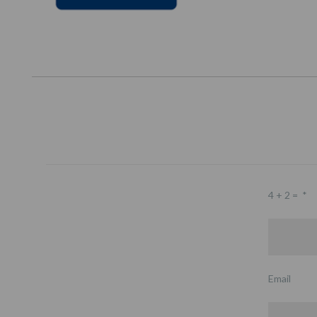
4 + 2 =
*
Email