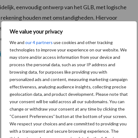
delijk, eenvoudig ontwerp van het GLB, met logische
k en rekening houden met omstandigheden. Hiervoor
 gehoord worden, zodat de praktijk duidelijk
We value your privacy
d worden als de belangrijke stakeholders die ze zijn!
We and
our 4 partners
use cookies and other tracking
technologies to improve your experience on our website. We
ier
may store and/or access information from your device and
process the personal data, such as your IP address and
browsing data, for purposes like providing you with
personalized ads and content, measuring marketing campaign
effectiveness, analyzing audience insights, collecting precise
geolocation data, and product development. Please note that
your consent will be valid across all our subdomains. You can
change or withdraw your consent at any time by clicking the
“Consent Preferences” button at the bottom of your screen.
We respect your choices and are committed to providing you
with a transparent and secure browsing experience. The