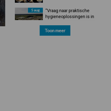
5 aug
“Vraag naar praktische
hygieneoplossingen is in
Polen groter dan ooit”
Toon meer