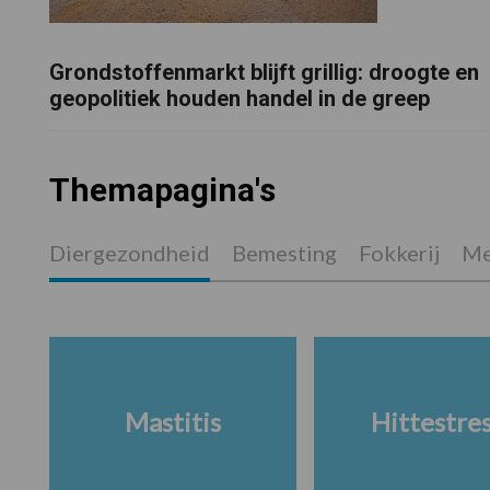
Grondstoffenmarkt blijft grillig: droogte en
geopolitiek houden handel in de greep
Themapagina's
Diergezondheid
Bemesting
Fokkerij
Me
Mastitis
Hittestre