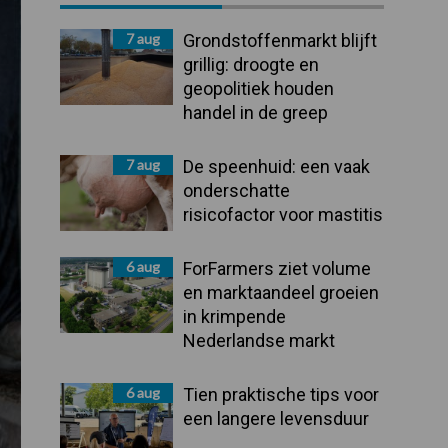
Sidebar
7 aug
Grondstoffenmarkt blijft
grillig: droogte en
geopolitiek houden
handel in de greep
7 aug
De speenhuid: een vaak
onderschatte
risicofactor voor mastitis
6 aug
ForFarmers ziet volume
en marktaandeel groeien
in krimpende
Nederlandse markt
6 aug
Tien praktische tips voor
een langere levensduur