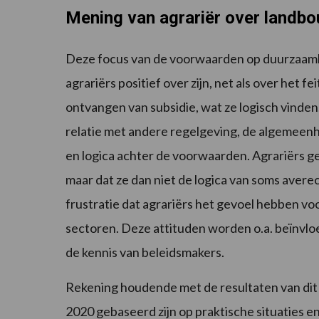
Mening van agrariër over landb
Deze focus van de voorwaarden op duurzaamhe
agrariërs positief over zijn, net als over het 
ontvangen van subsidie, wat ze logisch vinde
relatie met andere regelgeving, de algemeenhe
en logica achter de voorwaarden. Agrariërs g
maar dat ze dan niet de logica van soms avere
frustratie dat agrariërs het gevoel hebben vo
sectoren. Deze attituden worden o.a. beïnvlo
de kennis van beleidsmakers.
Rekening houdende met de resultaten van di
2020 gebaseerd zijn op praktische situaties e