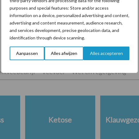
third-party vendors are processing data for the following
purposes and special features: Store and/or access
information on a device, personalized advertising and content,
De speenhuid: een vaak onderschatte
advertising and content measurement, audience research,
risicofactor voor mastitis
and services development, precise geolocation data, and
identification through device scanning.
Aanpassen
Alles afwijzen
Alles accepteren
lkveebedrijf
Veevoer
Wet en regelgeving
ss
Ketose
Klauwgez