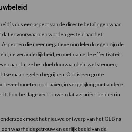
ouwbeleid
id is dus een aspect van de directe betalingen waar
feit dat er voorwaarden worden gesteld aan het
n. Aspecten die meer negatieve oordelen kregen zijn de
id, de veranderlijkheid, en met name de effectiviteit
even aan dat ze het doel duurzaamheid wel steunen,
chtse maatregelen begrijpen. Ook is een grote
or teveel moeten opdraaien, in vergelijking met andere
edt door het lage vertrouwen dat agrariërs hebben in
t onderzoek moet het nieuwe ontwerp van het GLB na
n een waarheidsgetrouw en eerlijk beeld van de