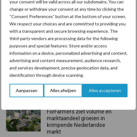
your consent will be valid across all our subdomains. You can
change or withdraw your consent at any time by clicking the
Aanbevolen voor jou!
“Consent Preferences” button at the bottom of your screen.
We respect your choices and are committed to providing you
Grondstoffenmarkt blijft
with a transparent and secure browsing experience. The
grillig: droogte en
third-party vendors are processing data for the following
geopolitiek houden handel
purposes and special features: Store and/or access
in de greep
information on a device, personalized advertising and content,
advertising and content measurement, audience research,
and services development, precise geolocation data, and
De speenhuid: een vaak
identification through device scanning.
onderschatte risicofactor
voor mastitis
Aanpassen
Alles afwijzen
Alles accepteren
ForFarmers ziet volume en
marktaandeel groeien in
krimpende Nederlandse
markt