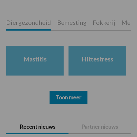
Diergezondheid
Bemesting
Fokkerij
Melkv
Mastitis
Hittestress
Toon meer
Primaire
Recent nieuws
Partner nieuws
Sidebar