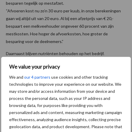
besparen tegelijk op mestafzet.
“Afvoeren kost nu zo’n 30 euro per kuub, in onze berekeningen
gaan wij altijd uit van 20 euro. Al bij een afzetprijs van € 20,-
bespaart een melkveehouder ongeveer 60 procent van zijn
mestkosten. Hoe hoger de afvoerkosten, hoe groter de
besparing voor de deelnemers.”
Daarnaast blijven nutriënten behouden op het bedrijf.
Deelnemers hoeven minder kunstmest aan te kopen en houdt de
We value your privacy
organische stof en mineralen in eigen kringloop. “We halen
stikstof uit de mest, maar de waarde blijft op het erf.”
We and
our 4 partners
use cookies and other tracking
technologies to improve your experience on our website. We
Het project in Wijnjewoude laat zien hoe techniek, samenwerking
may store and/or access information from your device and
en beleid samen kunnen komen.
process the personal data, such as your IP address and
Melkveehouders leveren dagverse mest, krijgen vergistte mest
browsing data, for purposes like providing you with
en meststoffen terug, besparen kosten en dragen bij aan
personalized ads and content, measuring marketing campaign
duurzame energie.
effectiveness, analyzing audience insights, collecting precise
geolocation data, and product development. Please note that
Bron:
LTO Noord