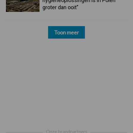
hygieneoplossingen is in Polen
groter dan ooit”
Toon meer
Footer
Onze brandpartners