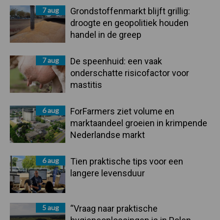
7 aug
Grondstoffenmarkt blijft grillig:
droogte en geopolitiek houden
handel in de greep
7 aug
De speenhuid: een vaak
onderschatte risicofactor voor
mastitis
6 aug
ForFarmers ziet volume en
marktaandeel groeien in krimpende
Nederlandse markt
6 aug
Tien praktische tips voor een
langere levensduur
5 aug
“Vraag naar praktische