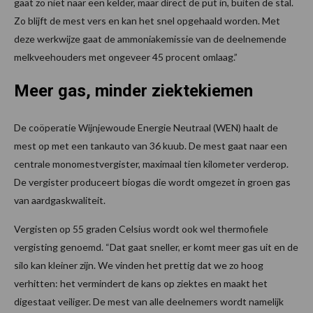
gaat zo niet naar een kelder, maar direct de put in, buiten de stal.
Zo blijft de mest vers en kan het snel opgehaald worden. Met
deze werkwijze gaat de ammoniakemissie van de deelnemende
melkveehouders met ongeveer 45 procent omlaag.”
Meer gas, minder ziektekiemen
De coöperatie Wijnjewoude Energie Neutraal (WEN) haalt de
mest op met een tankauto van 36 kuub. De mest gaat naar een
centrale monomestvergister, maximaal tien kilometer verderop.
De vergister produceert biogas die wordt omgezet in groen gas
van aardgaskwaliteit.
Vergisten op 55 graden Celsius wordt ook wel thermofiele
vergisting genoemd. “Dat gaat sneller, er komt meer gas uit en de
silo kan kleiner zijn. We vinden het prettig dat we zo hoog
verhitten: het vermindert de kans op ziektes en maakt het
digestaat veiliger. De mest van alle deelnemers wordt namelijk