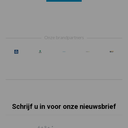
Footer
Onze brandpartners
Schrijf u in voor onze nieuwsbrief
6 + 9 =
*