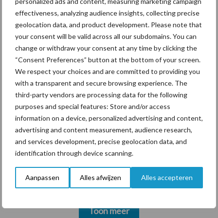
personalized ads and content, measuring marketing campaign
effectieve
effectiveness, analyzing audience insights, collecting precise
vliegenbestrijding
geolocation data, and product development. Please note that
your consent will be valid across all our subdomains. You can
change or withdraw your consent at any time by clicking the
“Consent Preferences” button at the bottom of your screen.
Themapagina's
We respect your choices and are committed to providing you
with a transparent and secure browsing experience. The
Diergezondheid
Bemesting
Fokkerij
Melkv
third-party vendors are processing data for the following
purposes and special features: Store and/or access
information on a device, personalized advertising and content,
advertising and content measurement, audience research,
and services development, precise geolocation data, and
Mastitis
Hittestress
identification through device scanning.
Aanpassen
Alles afwijzen
Alles accepteren
Toon meer