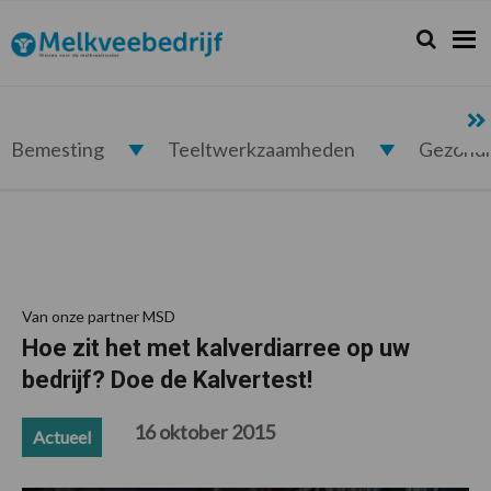
Spring
Door
Spring
Spring
naar
naar
naar
naar
Zoeken...
Zoek
Melkveebedrijf.nl
de
de
de
de
hoofdnavigatie
hoofd
eerste
voettekst
inhoud
sidebar
Bemesting
Teeltwerkzaamheden
Gezond
Van onze partner MSD
Hoe zit het met kalverdiarree op uw
bedrijf? Doe de Kalvertest!
16 oktober 2015
Actueel