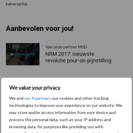
kalveropfok.
Aanbevolen voor jou!
P
S
Van onze partner MSD
NRM 2017: nieuwste
revolutie pour-on-pijnstilling
Van onze partner MSD
We value your privacy
Begin iedere lactatie met
We and
our 4 partners
use cookies and other tracking
een probleemloze opfok
technologies to improve your experience on our website. We
may store and/or access information from your device and
process the personal data, such as your IP address and
Van onze partner MSD
browsing data, for purposes like providing you with
Praktische tips voor