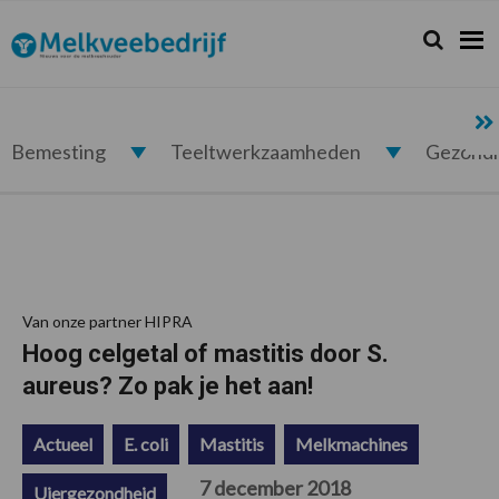
Spring
Door
Spring
Spring
naar
naar
naar
naar
Zoeken...
Zoek
Melkveebedrijf.nl
de
de
de
de
hoofdnavigatie
hoofd
eerste
voettekst
inhoud
sidebar
Bemesting
Teeltwerkzaamheden
Gezond
Van onze partner HIPRA
Hoog celgetal of mastitis door S.
aureus? Zo pak je het aan!
Actueel
E. coli
Mastitis
Melkmachines
7 december 2018
Uiergezondheid