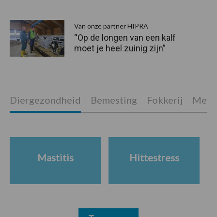
Van onze partner HIPRA
“Op de longen van een kalf
moet je heel zuinig zijn”
Diergezondheid
Bemesting
Fokkerij
Melkv
Mastitis
Hittestress