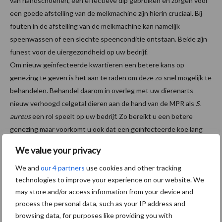
van handschoenen, een effectieve dip gebruiken en zorgen voor
een goede afstelling van de melkmachine zijn hierin cruciaal. Bij
fouten in de afstelling van de melkmachine kan namelijk
speenwassen of een slechte speenconditie ontstaan. Beide zijn
funest voor de uiergezondheid op uw bedrijf.
Om nieuw geïnfecteerde kwartieren een betere kans op
genezing te geven is het aan te raden om deze zo snel mogelijk te
behandelen. Behandel daarom in overleg met uw dierenarts
nieuw verhoogd celgetal dieren aan de hand van de MPR als
S.
aureus
een rol speelt op uw bedrijf. Zo bereikt u een betere
genezing maar voorkomt u ook dat een geïnfecteerde koe lang
rond loopt en zo weer nieuwe dieren besmet. We weten immers
We value your privacy
allemaal dat een hoger celgetal minder melk in de tank betekent!
We and
our 4 partners
use cookies and other tracking
Meer weten over
S. aureus
en vaccineren?
technologies to improve your experience on our website. We
may store and/or access information from your device and
process the personal data, such as your IP address and
browsing data, for purposes like providing you with
(1): Y.H. Schukken et al., Efficacy of vaccination on Staphylococcus aureus and coagulase-