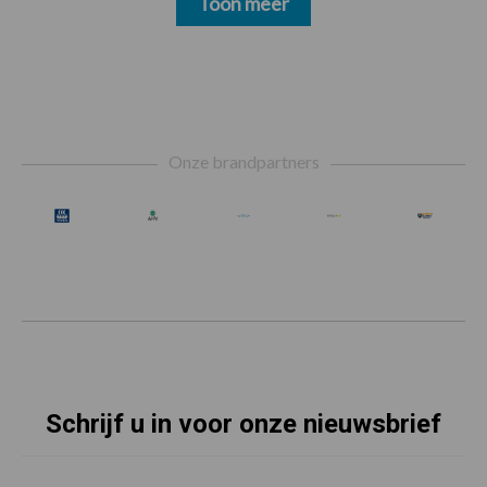
Toon meer
Footer
Onze brandpartners
Schrijf u in voor onze nieuwsbrief