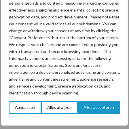
personalized ads and content, measuring marketing campaign
negative staphylococci intramammary infection dynamics in 2 dairy herds, J. Dairy Sci. 97
effectiveness, analyzing audience insights, collecting precise
:1–15, 2014
geolocation data, and product development. Please note that
your consent will be valid across all our subdomains. You can
change or withdraw your consent at any time by clicking the
“Consent Preferences” button at the bottom of your screen.
We respect your choices and are committed to providing you
Aanbevolen voor jou!
P
with a transparent and secure browsing experience. The
third-party vendors are processing data for the following
S
purposes and special features: Store and/or access
Van onze partner HIPRA
information on a device, personalized advertising and content,
Weer een Streptococcus
advertising and content measurement, audience research,
uberis mastitis, wat te
and services development, precise geolocation data, and
doen?
identification through device scanning.
Van onze partner HIPRA
Aanpassen
Alles afwijzen
Alles accepteren
Optimale vulling van
ligboxen: bestaat dat wel?