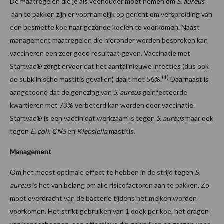
De maatregelen die je als veehouder moet nemen om
S. aureus
aan te pakken zijn er voornamelijk op gericht om verspreiding van
een besmette koe naar gezonde koeien te voorkomen. Naast
management maatregelen die hieronder worden besproken kan
vaccineren een zeer goed resultaat geven. Vaccinatie met
Startvac® zorgt ervoor dat het aantal nieuwe infecties (dus ook
(1)
de subklinische mastitis gevallen) daalt met 56%.
Daarnaast is
aangetoond dat de genezing van
S. aureus
geïnfecteerde
kwartieren met 73% verbeterd kan worden door vaccinatie.
Startvac® is een vaccin dat werkzaam is tegen
S. aureus
maar ook
tegen
E. coli, CNS
en
Klebsiella
mastitis.
Management
Om het meest optimale effect te hebben in de strijd tegen
S.
aureus
is het van belang om alle risicofactoren aan te pakken. Zo
moet overdracht van de bacterie tijdens het melken worden
voorkomen. Het strikt gebruiken van 1 doek per koe, het dragen