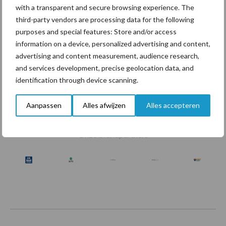
with a transparent and secure browsing experience. The
third-party vendors are processing data for the following
purposes and special features: Store and/or access
information on a device, personalized advertising and content,
advertising and content measurement, audience research,
Toon meer
and services development, precise geolocation data, and
identification through device scanning.
Aanpassen
Alles afwijzen
Alles accepteren
Footer
Onze brandpartners