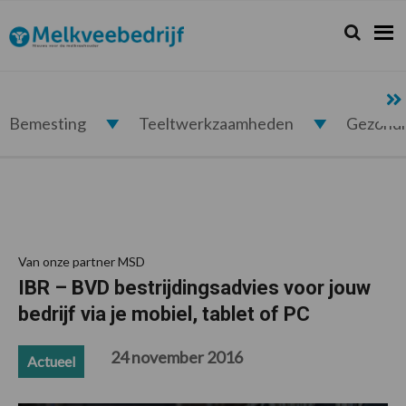
Spring
Door
Spring
Spring
naar
naar
naar
naar
Zoeken...
Zoek
Melkveebedrijf.nl
de
de
de
de
hoofdnavigatie
hoofd
eerste
voettekst
inhoud
sidebar
Bemesting
Teeltwerkzaamheden
Gezond
Van onze partner MSD
IBR – BVD bestrijdingsadvies voor jouw
bedrijf via je mobiel, tablet of PC
24 november 2016
Actueel