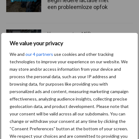
Begin iedere lactatie met
een probleemloze opfok
Van onze partner MSD
Praktische tips voor
We value your privacy
effectieve
vliegenbestrijding
We and
our 4 partners
use cookies and other tracking
technologies to improve your experience on our website. We
may store and/or access information from your device and
process the personal data, such as your IP address and
Themapagina's
browsing data, for purposes like providing you with
personalized ads and content, measuring marketing campaign
effectiveness, analyzing audience insights, collecting precise
Diergezondheid
Bemesting
Fokkerij
Melkv
geolocation data, and product development. Please note that
your consent will be valid across all our subdomains. You can
change or withdraw your consent at any time by clicking the
“Consent Preferences” button at the bottom of your screen.
We respect your choices and are committed to providing you
Mastitis
Hittestress