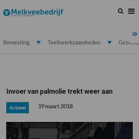
Spring
Door
Spring
Spring
naar
naar
naar
naar
Zoeken...
Zoek
Melkveebedrijf.nl
de
de
de
de
hoofdnavigatie
hoofd
eerste
voettekst
inhoud
sidebar
Bemesting
Teeltwerkzaamheden
Gezond
Invoer van palmolie trekt weer aan
19 maart 2018
Actueel