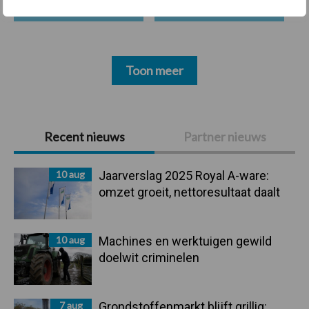
Toon meer
Primaire
Recent nieuws
Partner nieuws
Sidebar
10 aug
Jaarverslag 2025 Royal A-ware:
omzet groeit, nettoresultaat daalt
10 aug
Machines en werktuigen gewild
doelwit criminelen
7 aug
Grondstoffenmarkt blijft grillig: