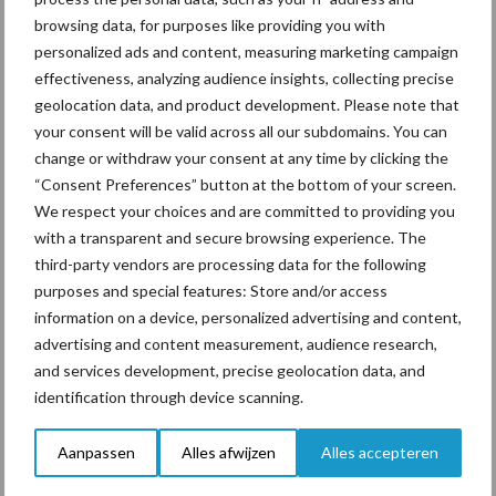
Machines en werktuigen
browsing data, for purposes like providing you with
gewild doelwit criminelen
personalized ads and content, measuring marketing campaign
effectiveness, analyzing audience insights, collecting precise
geolocation data, and product development. Please note that
your consent will be valid across all our subdomains. You can
change or withdraw your consent at any time by clicking the
Grondstoffenmarkt blijft
“Consent Preferences” button at the bottom of your screen.
grillig: droogte en
We respect your choices and are committed to providing you
geopolitiek houden handel
in de greep
with a transparent and secure browsing experience. The
third-party vendors are processing data for the following
purposes and special features: Store and/or access
information on a device, personalized advertising and content,
Diergezondheid
Bemesting
Fokkerij
Melkv
advertising and content measurement, audience research,
and services development, precise geolocation data, and
identification through device scanning.
Aanpassen
Alles afwijzen
Alles accepteren
Mastitis
Hittestress