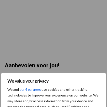
Aanbevolen voor jou!
Jaarverslag 2025 Royal A-
We value your privacy
ware: omzet groeit,
We and
our 4 partners
use cookies and other tracking
nettoresultaat daalt
technologies to improve your experience on our website. We
may store and/or access information from your device and
process the personal data, such as your IP address and