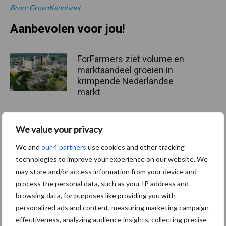
Bron: GroenKennisnet
Aanbevolen voor jou!
ForFarmers ziet volume en
marktaandeel groeien in
krimpende Nederlandse
markt
Tien praktische tips voor
We value your privacy
een langere levensduur
We and
our 4 partners
use cookies and other tracking
technologies to improve your experience on our website. We
may store and/or access information from your device and
process the personal data, such as your IP address and
“Vraag naar praktische
browsing data, for purposes like providing you with
hygieneoplossingen is in
personalized ads and content, measuring marketing campaign
Polen groter dan ooit”
effectiveness, analyzing audience insights, collecting precise