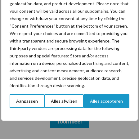
geolocation data, and product development. Please note that
your consent will be valid across all our subdomains. You can
change or withdraw your consent at any time by clicking the
“Consent Preferences” button at the bottom of your screen.
Themapagina's
We respect your choices and are committed to providing you
with a transparent and secure browsing experience. The
Diergezondheid
Bemesting
Fokkerij
Melkv
third-party vendors are processing data for the following
purposes and special features: Store and/or access
information on a device, personalized advertising and content,
advertising and content measurement, audience research,
and services development, precise geolocation data, and
Mastitis
Hittestress
identification through device scanning.
Aanpassen
Alles afwijzen
Alles accepteren
Toon meer