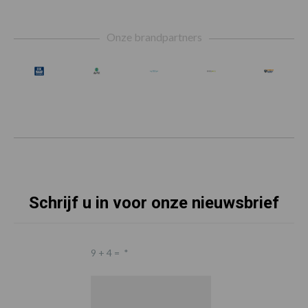
Footer
Onze brandpartners
Schrijf u in voor onze nieuwsbrief
9 + 4 =
*