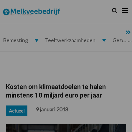
Spring
Door
Spring
Spring
naar
naar
naar
naar
Zoeken...
Zoek
Melkveebedrijf.nl
de
de
de
de
hoofdnavigatie
hoofd
eerste
voettekst
inhoud
sidebar
Bemesting
Teeltwerkzaamheden
Gezond
Kosten om klimaatdoelen te halen
minstens 10 miljard euro per jaar
9 januari 2018
Actueel