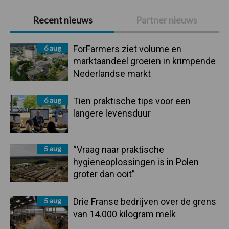
Primaire
Recent nieuws
Partner nieuws
Sidebar
6 aug
ForFarmers ziet volume en
marktaandeel groeien in krimpende
Nederlandse markt
6 aug
Tien praktische tips voor een
langere levensduur
5 aug
“Vraag naar praktische
hygieneoplossingen is in Polen
groter dan ooit”
5 aug
Drie Franse bedrijven over de grens
van 14.000 kilogram melk