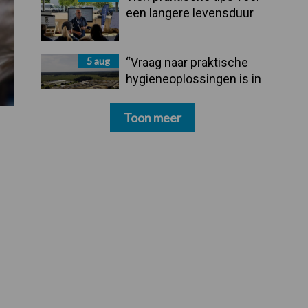
een langere levensduur
5 aug
“Vraag naar praktische
hygieneoplossingen is in
Polen groter dan ooit”
Toon meer