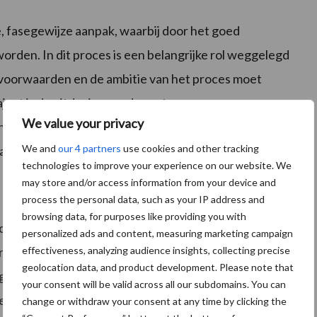
, fasegewijze aanpak, waarbij door het goed
rden. In dit proces is een belangrijke rol weggelegd
ndvoorwaarden en de ambitie van het proces moet
ject is de uitdaging om de route naar een meer
We value your privacy
 naar heldere onderlinge afspraken. Dan wordt
We and
our 4 partners
use cookies and other tracking
n van deze stappen naar een dierwaardiger veehouderij.
technologies to improve your experience on our website. We
may store and/or access information from your device and
process the personal data, such as your IP address and
browsing data, for purposes like providing you with
convenanttraject richting een dierwaardige
personalized ads and content, measuring marketing campaign
effectiveness, analyzing audience insights, collecting precise
r 2022 een brede coalitie van partijen met elkaar in
geolocation data, and product development. Please note that
gels per dierlijke sector. Het onderzoeksrapport
your consent will be valid across all our subdomains. You can
e betrokkenheid op dierenwelzijn en de brede wens
change or withdraw your consent at any time by clicking the