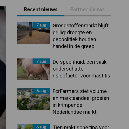
Recent nieuws
Partner nieuws
Primaire
Sidebar
7 aug
Grondstoffenmarkt blijft
grillig: droogte en
geopolitiek houden
handel in de greep
7 aug
De speenhuid: een vaak
onderschatte
risicofactor voor mastitis
6 aug
ForFarmers ziet volume
en marktaandeel groeien
in krimpende
Nederlandse markt
6 aug
Tien praktische tips voor