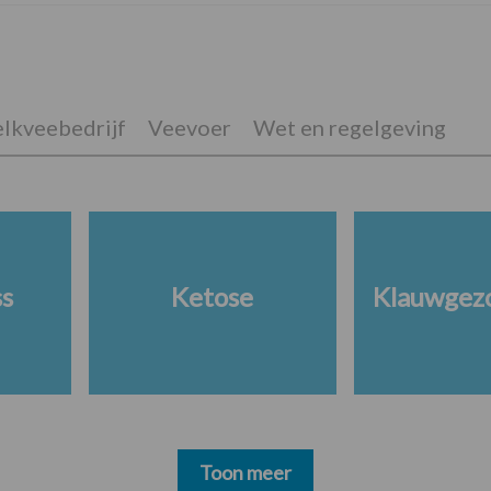
lkveebedrijf
Veevoer
Wet en regelgeving
ss
Ketose
Klauwgez
Toon meer