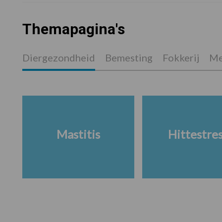
Themapagina's
Diergezondheid
Bemesting
Fokkerij
Me
Mastitis
Hittestre