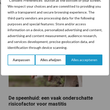
“Consent Preferences” button at the bottom of your screen.
veehouderij te realiseren.
We respect your choices and are committed to providing you
with a transparent and secure browsing experience. The
third-party vendors are processing data for the following
purposes and special features: Store and/or access
information on a device, personalized advertising and content,
advertising and content measurement, audience research,
and services development, precise geolocation data, and
identification through device scanning.
Aanpassen
Alles afwijzen
Alles accepteren
De speenhuid: een vaak onderschatte
risicofactor voor mastitis