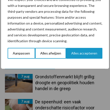
with a transparent and secure browsing experience. The
Mastitis
Hittestress
third-party vendors are processing data for the following
purposes and special features: Store and/or access
information on a device, personalized advertising and content,
advertising and content measurement, audience research,
and services development, precise geolocation data, and
Toon meer
identification through device scanning.
Aanpassen
Alles afwijzen
Alles accepteren
Primaire
Recent nieuws
Partner nieuws
Sidebar
7 aug
Grondstoffenmarkt blijft grillig:
droogte en geopolitiek houden
handel in de greep
7 aug
De speenhuid: een vaak
onderschatte risicofactor voor