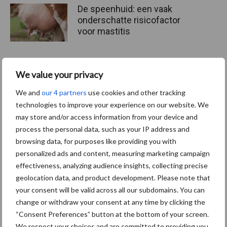
De speenhuid: een vaak
onderschatte risicofactor
voor mastitis
We value your privacy
ForFarmers ziet volume en
marktaandeel groeien in
We and
our 4 partners
use cookies and other tracking
krimpende Nederlandse
technologies to improve your experience on our website. We
markt
may store and/or access information from your device and
process the personal data, such as your IP address and
browsing data, for purposes like providing you with
personalized ads and content, measuring marketing campaign
Themapagina's
effectiveness, analyzing audience insights, collecting precise
geolocation data, and product development. Please note that
Diergezondheid
Bemesting
Fokkerij
Melkv
your consent will be valid across all our subdomains. You can
change or withdraw your consent at any time by clicking the
“Consent Preferences” button at the bottom of your screen.
We respect your choices and are committed to providing you