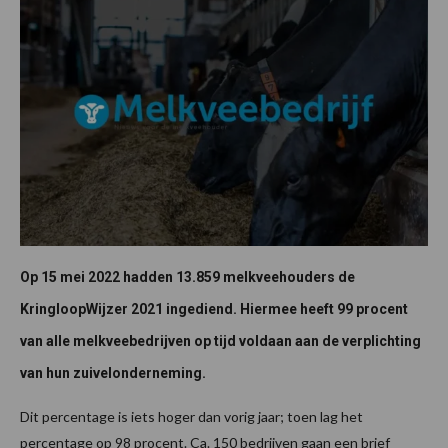
Op 15 mei 2022 hadden 13.859 melkveehouders de
KringloopWijzer 2021 ingediend. Hiermee heeft 99
procent
van alle melkveebedrijven op tijd voldaan aan de verplichting
van hun zuivelonderneming.
Dit percentage is iets hoger dan vorig jaar; toen lag het
percentage op 98 procent. Ca. 150 bedrijven gaan een brief