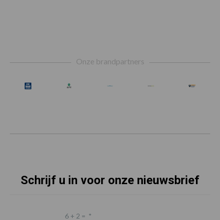
Footer
Onze brandpartners
Schrijf u in voor onze nieuwsbrief
6 + 2 =
*