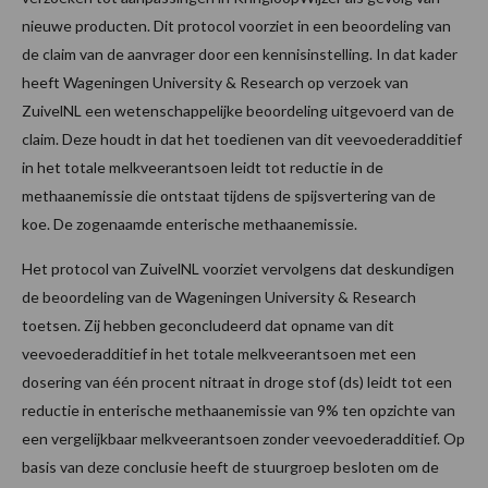
nieuwe producten. Dit protocol voorziet in een beoordeling van
de claim van de aanvrager door een kennisinstelling. In dat kader
heeft Wageningen University & Research op verzoek van
ZuivelNL een wetenschappelijke beoordeling uitgevoerd van de
claim. Deze houdt in dat het toedienen van dit veevoederadditief
in het totale melkveerantsoen leidt tot reductie in de
methaanemissie die ontstaat tijdens de spijsvertering van de
koe. De zogenaamde enterische methaanemissie.
Het protocol van ZuivelNL voorziet vervolgens dat deskundigen
de beoordeling van de Wageningen University & Research
toetsen. Zij hebben geconcludeerd dat opname van dit
veevoederadditief in het totale melkveerantsoen met een
dosering van één procent nitraat in droge stof (ds) leidt tot een
reductie in enterische methaanemissie van 9% ten opzichte van
een vergelijkbaar melkveerantsoen zonder veevoederadditief. Op
basis van deze conclusie heeft de stuurgroep besloten om de