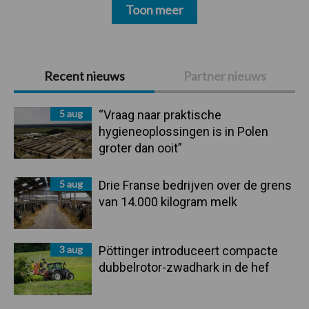
Toon meer
Primaire
Recent nieuws
Partner nieuws
Sidebar
5 aug
“Vraag naar praktische
hygieneoplossingen is in Polen
groter dan ooit”
5 aug
Drie Franse bedrijven over de grens
van 14.000 kilogram melk
3 aug
Pöttinger introduceert compacte
dubbelrotor-zwadhark in de hef