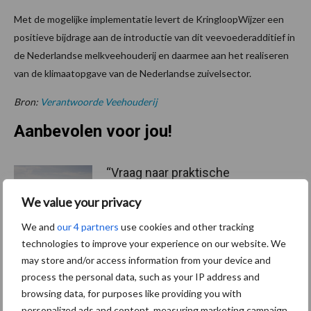
Met de mogelijke implementatie levert de KringloopWijzer een
positieve bijdrage aan de introductie van dit veevoederadditief in
de Nederlandse melkveehouderij en daarmee aan het realiseren
van de klimaatopgave van de Nederlandse zuivelsector.
Bron:
Verantwoorde Veehouderij
Aanbevolen voor jou!
“Vraag naar praktische
hygieneoplossingen is in
We value your privacy
Polen groter dan ooit”
We and
our 4 partners
use cookies and other tracking
technologies to improve your experience on our website. We
may store and/or access information from your device and
Drie Franse bedrijven over
process the personal data, such as your IP address and
de grens van 14.000
kilogram melk
browsing data, for purposes like providing you with
personalized ads and content, measuring marketing campaign