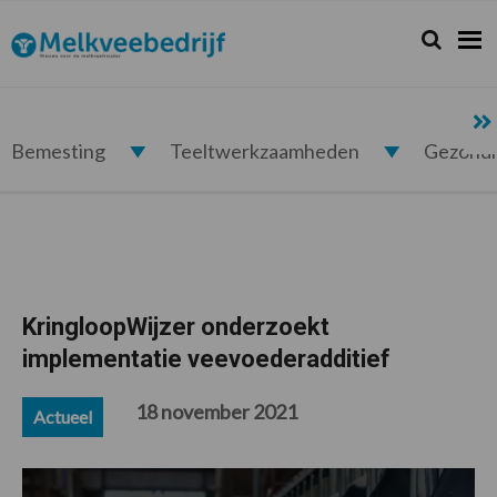
Spring
Door
Spring
Spring
naar
naar
naar
naar
Zoeken...
Zoek
Melkveebedrijf.nl
de
de
de
de
hoofdnavigatie
hoofd
eerste
voettekst
inhoud
sidebar
Bemesting
Teeltwerkzaamheden
Gezond
KringloopWijzer onderzoekt
implementatie veevoederadditief
18 november 2021
Actueel