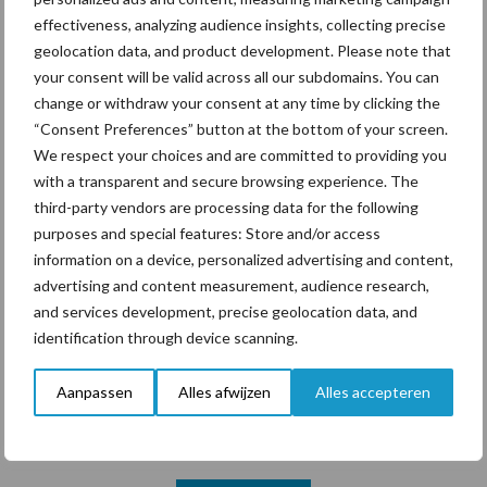
effectiveness, analyzing audience insights, collecting precise
geolocation data, and product development. Please note that
Pöttinger introduceert
your consent will be valid across all our subdomains. You can
compacte dubbelrotor-
change or withdraw your consent at any time by clicking the
zwadhark in de hef
“Consent Preferences” button at the bottom of your screen.
We respect your choices and are committed to providing you
with a transparent and secure browsing experience. The
third-party vendors are processing data for the following
Diergezondheid
Bemesting
Fokkerij
Melkv
purposes and special features: Store and/or access
information on a device, personalized advertising and content,
advertising and content measurement, audience research,
and services development, precise geolocation data, and
identification through device scanning.
Mastitis
Hittestress
Aanpassen
Alles afwijzen
Alles accepteren