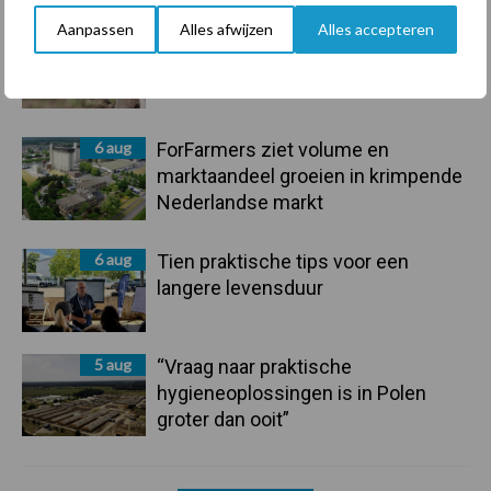
Aanpassen
Alles afwijzen
Alles accepteren
7 aug
De speenhuid: een vaak
onderschatte risicofactor voor
mastitis
6 aug
ForFarmers ziet volume en
marktaandeel groeien in krimpende
Nederlandse markt
6 aug
Tien praktische tips voor een
langere levensduur
5 aug
“Vraag naar praktische
hygieneoplossingen is in Polen
groter dan ooit”