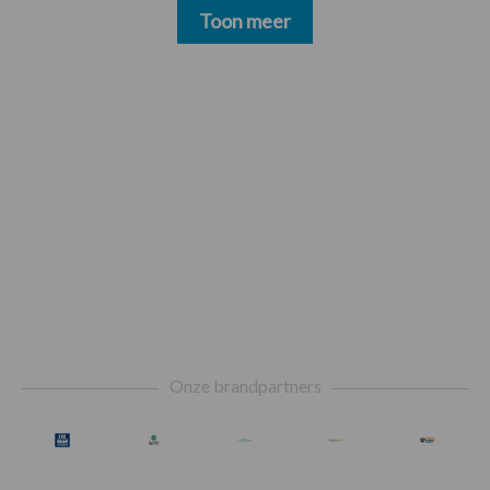
Toon meer
Footer
Onze brandpartners