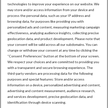
technologies to improve your experience on our website. We
may store and/or access information from your device and
process the personal data, such as your IP address and
browsing data, for purposes like providing you with
Mastitis
Hittestress
personalized ads and content, measuring marketing campaign
effectiveness, analyzing audience insights, collecting precise
geolocation data, and product development. Please note that
your consent will be valid across all our subdomains. You can
change or withdraw your consent at any time by clicking the
Toon meer
“Consent Preferences” button at the bottom of your screen.
We respect your choices and are committed to providing you
with a transparent and secure browsing experience. The
third-party vendors are processing data for the following
Primaire
Recent nieuws
Partner nieuws
purposes and special features: Store and/or access
Sidebar
information on a device, personalized advertising and content,
advertising and content measurement, audience research,
7 aug
Grondstoffenmarkt blijft grillig:
and services development, precise geolocation data, and
droogte en geopolitiek houden
identification through device scanning.
handel in de greep