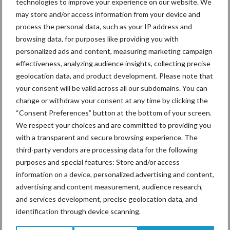
technologies to improve your experience on our website. We
may store and/or access information from your device and
process the personal data, such as your IP address and
browsing data, for purposes like providing you with
Mastitis
Hittestress
personalized ads and content, measuring marketing campaign
effectiveness, analyzing audience insights, collecting precise
geolocation data, and product development. Please note that
your consent will be valid across all our subdomains. You can
change or withdraw your consent at any time by clicking the
Toon meer
“Consent Preferences” button at the bottom of your screen.
We respect your choices and are committed to providing you
with a transparent and secure browsing experience. The
third-party vendors are processing data for the following
Primaire
Recent nieuws
Partner nieuws
purposes and special features: Store and/or access
Sidebar
information on a device, personalized advertising and content,
advertising and content measurement, audience research,
6 aug
ForFarmers ziet volume en
and services development, precise geolocation data, and
marktaandeel groeien in krimpende
identification through device scanning.
Nederlandse markt