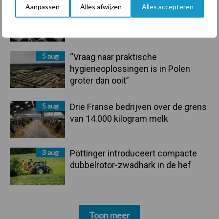
Aanpassen
Alles afwijzen
Alles accepteren
6 aug
Tien praktische tips voor een
langere levensduur
5 aug
“Vraag naar praktische
hygieneoplossingen is in Polen
groter dan ooit”
5 aug
Drie Franse bedrijven over de grens
van 14.000 kilogram melk
3 aug
Pöttinger introduceert compacte
dubbelrotor-zwadhark in de hef
Toon meer