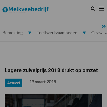
Spring
Door
Spring
Spring
naar
naar
naar
naar
Zoeken...
Zoek
Melkveebedrijf.nl
de
de
de
de
hoofdnavigatie
hoofd
eerste
voettekst
inhoud
sidebar
Bemesting
Teeltwerkzaamheden
Gezond
Lagere zuivelprijs 2018 drukt op omzet
19 maart 2018
Actueel