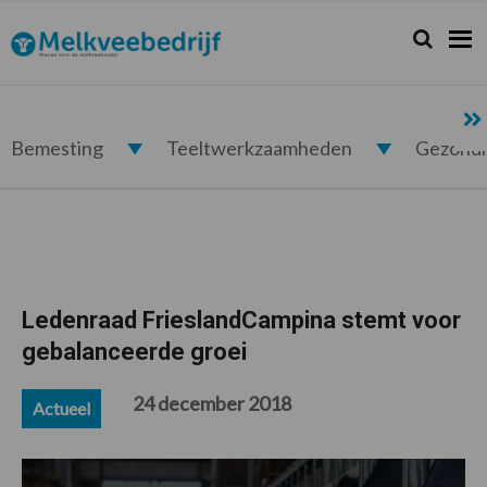
Spring
Door
Spring
Spring
naar
naar
naar
naar
Zoeken...
Zoek
Melkveebedrijf.nl
de
de
de
de
hoofdnavigatie
hoofd
eerste
voettekst
inhoud
sidebar
Bemesting
Teeltwerkzaamheden
Gezond
Ledenraad FrieslandCampina stemt voor
gebalanceerde groei
24 december 2018
Actueel