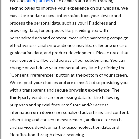
We and
our 4 partners
use cookies and other tracking
Diergezondheid
Bemesting
Fokkerij
Melkv
technologies to improve your experience on our website. We
may store and/or access information from your device and
process the personal data, such as your IP address and
browsing data, for purposes like providing you with
personalized ads and content, measuring marketing campaign
Mastitis
Hittestress
effectiveness, analyzing audience insights, collecting precise
geolocation data, and product development. Please note that
your consent will be valid across all our subdomains. You can
change or withdraw your consent at any time by clicking the
“Consent Preferences” button at the bottom of your screen.
Toon meer
We respect your choices and are committed to providing you
with a transparent and secure browsing experience. The
third-party vendors are processing data for the following
purposes and special features: Store and/or access
Primaire
Recent nieuws
Partner nieuws
information on a device, personalized advertising and content,
Sidebar
advertising and content measurement, audience research,
and services development, precise geolocation data, and
6 aug
ForFarmers ziet volume en
identification through device scanning.
marktaandeel groeien in krimpende