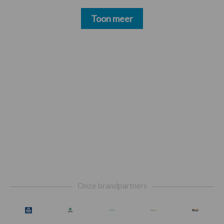
Toon meer
Footer
Onze brandpartners