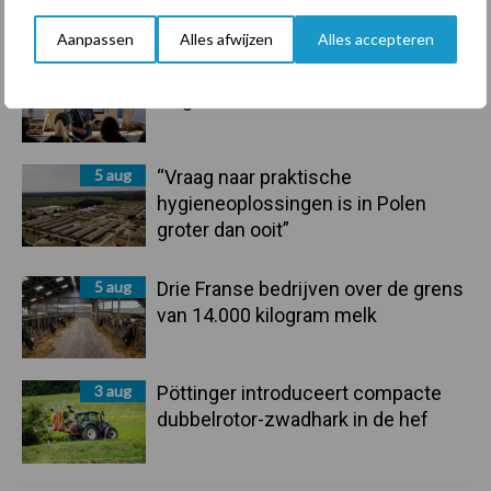
Nederlandse markt
Aanpassen
Alles afwijzen
Alles accepteren
6 aug
Tien praktische tips voor een
langere levensduur
5 aug
“Vraag naar praktische
hygieneoplossingen is in Polen
groter dan ooit”
5 aug
Drie Franse bedrijven over de grens
van 14.000 kilogram melk
3 aug
Pöttinger introduceert compacte
dubbelrotor-zwadhark in de hef