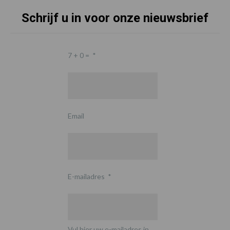
Schrijf u in voor onze nieuwsbrief
7 + 0 =
*
Email
E-mailadres
*
Vul hier uw e-mailadres in