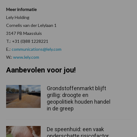
Meer informatie
Lely Holding
Cornelis van der Lelylaan 1
3147 PB Maassluis
T.: +31 (0)88 1228221
E.:
communications@lely.com
W.:
www.lely.com
Aanbevolen voor jou!
Grondstoffenmarkt blijft
grillig: droogte en
geopolitiek houden handel
in de greep
De speenhuid: een vaak
onderschatte risicofactor