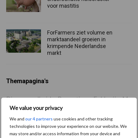
voor mastitis
ForFarmers ziet volume en
marktaandeel groeien in
krimpende Nederlandse
markt
Themapagina's
Diergezondheid
Bemesting
Fokkerij
Melkv
We value your privacy
We and
our 4 partners
use cookies and other tracking
technologies to improve your experience on our website. We
may store and/or access information from your device and
Mastitis
Hittestress