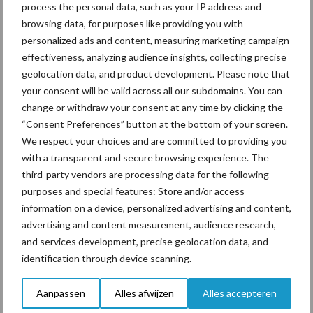
process the personal data, such as your IP address and
browsing data, for purposes like providing you with
personalized ads and content, measuring marketing campaign
effectiveness, analyzing audience insights, collecting precise
geolocation data, and product development. Please note that
Toon meer
your consent will be valid across all our subdomains. You can
change or withdraw your consent at any time by clicking the
“Consent Preferences” button at the bottom of your screen.
Primaire
We respect your choices and are committed to providing you
Recent nieuws
Partner nieuws
with a transparent and secure browsing experience. The
Sidebar
third-party vendors are processing data for the following
7 aug
Grondstoffenmarkt blijft grillig:
purposes and special features: Store and/or access
droogte en geopolitiek houden
information on a device, personalized advertising and content,
handel in de greep
advertising and content measurement, audience research,
and services development, precise geolocation data, and
identification through device scanning.
7 aug
De speenhuid: een vaak
onderschatte risicofactor voor
mastitis
Aanpassen
Alles afwijzen
Alles accepteren