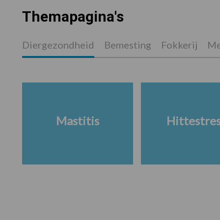
Themapagina's
Diergezondheid
Bemesting
Fokkerij
Me
Mastitis
Hittestre