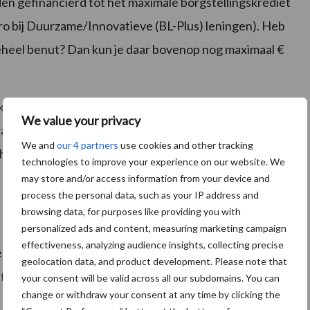
n gefinancierd tot het maximale borgstellingskrediet
euro bij Duurzame/Innovatieve (BL-Plus) leningen). Heb
geheel benut? Dan kun je daar bovenop nog maximaal €
kwartalen. Het krediet kan lineair worden afgelost of
We value your privacy
draagt voor starters 1% en voor overige bedrijven 3%.
We and
our 4 partners
use cookies and other tracking
 het totaal aan nieuw te verstrekken
technologies to improve your experience on our website. We
may store and/or access information from your device and
process the personal data, such as your IP address and
browsing data, for purposes like providing you with
personalized ads and content, measuring marketing campaign
effectiveness, analyzing audience insights, collecting precise
rbruggingsfinanciering? Countes helpen je graag.
geolocation data, and product development. Please note that
lijf als ondernemer op de hoogte van het laatste
your consent will be valid across all our subdomains. You can
change or withdraw your consent at any time by clicking the