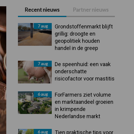
Recent nieuws
Partner nieuws
Primaire
Sidebar
7 aug
Grondstoffenmarkt blijft
grillig: droogte en
geopolitiek houden
handel in de greep
7 aug
De speenhuid: een vaak
onderschatte
risicofactor voor mastitis
6 aug
ForFarmers ziet volume
en marktaandeel groeien
in krimpende
Nederlandse markt
6 aug
Tien praktische tips voor