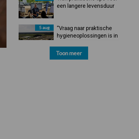
een langere levensduur
5 aug
“Vraag naar praktische
hygieneoplossingen is in
Polen groter dan ooit”
Toon meer