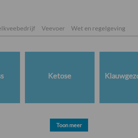
lkveebedrijf
Veevoer
Wet en regelgeving
ss
Ketose
Klauwgez
Toon meer