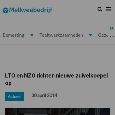
Spring
Door
Spring
Spring
naar
naar
naar
naar
Zoeken...
Zoek
Melkveebedrijf.nl
de
de
de
de
hoofdnavigatie
hoofd
eerste
voettekst
inhoud
sidebar
Bemesting
Teeltwerkzaamheden
Gezond
LTO en NZO richten nieuwe zuivelkoepel
op
30 april 2014
Actueel