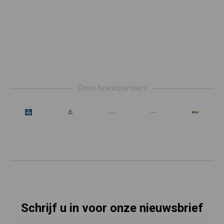
Footer
Onze brandpartners
Schrijf u in voor onze nieuwsbrief