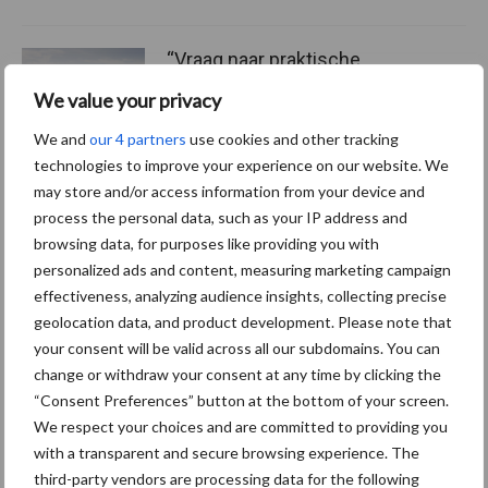
“Vraag naar praktische
hygieneoplossingen is in
We value your privacy
Polen groter dan ooit”
We and
our 4 partners
use cookies and other tracking
technologies to improve your experience on our website. We
may store and/or access information from your device and
process the personal data, such as your IP address and
Themapagina's
browsing data, for purposes like providing you with
personalized ads and content, measuring marketing campaign
Diergezondheid
Bemesting
Fokkerij
Melkv
effectiveness, analyzing audience insights, collecting precise
geolocation data, and product development. Please note that
your consent will be valid across all our subdomains. You can
change or withdraw your consent at any time by clicking the
“Consent Preferences” button at the bottom of your screen.
Mastitis
Hittestress
We respect your choices and are committed to providing you
with a transparent and secure browsing experience. The
third-party vendors are processing data for the following