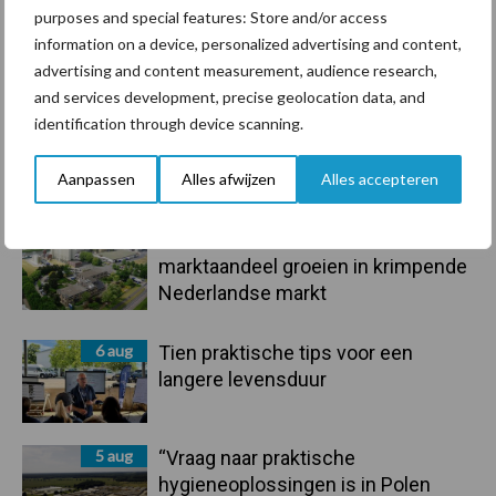
purposes and special features: Store and/or access
information on a device, personalized advertising and content,
Toon meer
advertising and content measurement, audience research,
and services development, precise geolocation data, and
identification through device scanning.
Primaire
Recent nieuws
Partner nieuws
Aanpassen
Alles afwijzen
Alles accepteren
Sidebar
6 aug
ForFarmers ziet volume en
marktaandeel groeien in krimpende
Nederlandse markt
6 aug
Tien praktische tips voor een
langere levensduur
5 aug
“Vraag naar praktische
hygieneoplossingen is in Polen