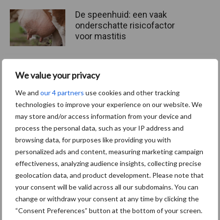
De speenhuid: een vaak
onderschatte risicofactor
voor mastitis
We value your privacy
ForFarmers ziet volume en
marktaandeel groeien in
We and
our 4 partners
use cookies and other tracking
krimpende Nederlandse
technologies to improve your experience on our website. We
markt
may store and/or access information from your device and
process the personal data, such as your IP address and
browsing data, for purposes like providing you with
personalized ads and content, measuring marketing campaign
Themapagina's
effectiveness, analyzing audience insights, collecting precise
geolocation data, and product development. Please note that
Diergezondheid
Bemesting
Fokkerij
Melkv
your consent will be valid across all our subdomains. You can
change or withdraw your consent at any time by clicking the
“Consent Preferences” button at the bottom of your screen.