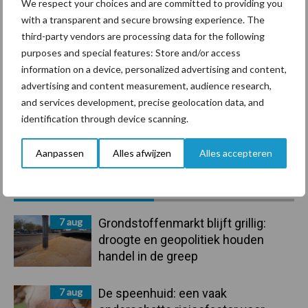
We respect your choices and are committed to providing you
with a transparent and secure browsing experience. The
Mastitis
Hittestress
third-party vendors are processing data for the following
purposes and special features: Store and/or access
information on a device, personalized advertising and content,
advertising and content measurement, audience research,
and services development, precise geolocation data, and
Toon meer
identification through device scanning.
Aanpassen
Alles afwijzen
Alles accepteren
Primaire
Recent nieuws
Partner nieuws
Sidebar
7 aug
Grondstoffenmarkt blijft grillig:
droogte en geopolitiek houden
handel in de greep
7 aug
De speenhuid: een vaak