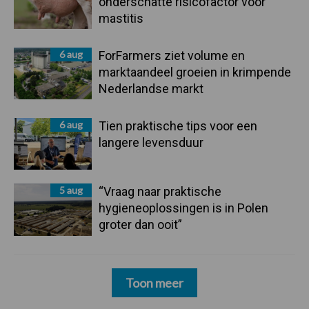
onderschatte risicofactor voor
mastitis
6 aug
ForFarmers ziet volume en
marktaandeel groeien in krimpende
Nederlandse markt
6 aug
Tien praktische tips voor een
langere levensduur
5 aug
“Vraag naar praktische
hygieneoplossingen is in Polen
groter dan ooit”
Toon meer