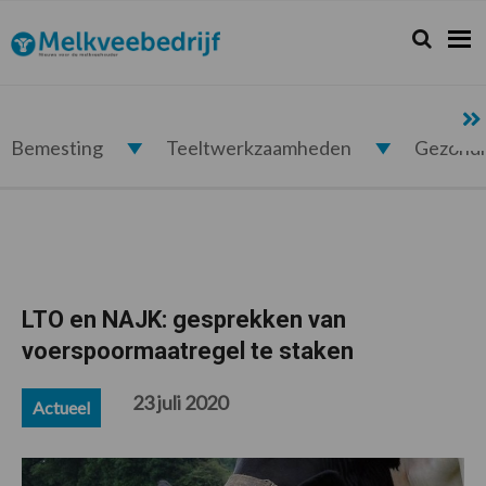
Spring
Door
Spring
Spring
naar
naar
naar
naar
Zoeken...
Zoek
Melkveebedrijf.nl
de
de
de
de
hoofdnavigatie
hoofd
eerste
voettekst
inhoud
sidebar
Bemesting
Teeltwerkzaamheden
Gezond
LTO en NAJK: gesprekken van
voerspoormaatregel te staken
23 juli 2020
Actueel