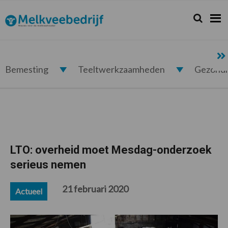
Spring
Door
Spring
Spring
naar
naar
naar
naar
Zoeken...
Zoek
Melkveebedrijf.nl
de
de
de
de
hoofdnavigatie
hoofd
eerste
voettekst
inhoud
sidebar
Bemesting
Teeltwerkzaamheden
Gezond
LTO: overheid moet Mesdag-onderzoek
serieus nemen
21 februari 2020
Actueel