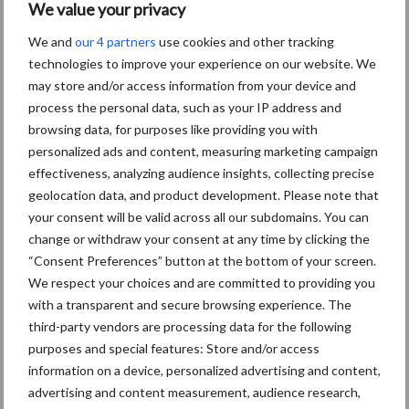
We value your privacy
We and
our 4 partners
use cookies and other tracking
Grondstoffenmarkt blijft
technologies to improve your experience on our website. We
grillig: droogte en
may store and/or access information from your device and
geopolitiek houden handel
process the personal data, such as your IP address and
in de greep
browsing data, for purposes like providing you with
personalized ads and content, measuring marketing campaign
De speenhuid: een vaak
effectiveness, analyzing audience insights, collecting precise
onderschatte risicofactor
geolocation data, and product development. Please note that
voor mastitis
your consent will be valid across all our subdomains. You can
change or withdraw your consent at any time by clicking the
“Consent Preferences” button at the bottom of your screen.
We respect your choices and are committed to providing you
ForFarmers ziet volume en
with a transparent and secure browsing experience. The
marktaandeel groeien in
third-party vendors are processing data for the following
krimpende Nederlandse
purposes and special features: Store and/or access
markt
information on a device, personalized advertising and content,
advertising and content measurement, audience research,