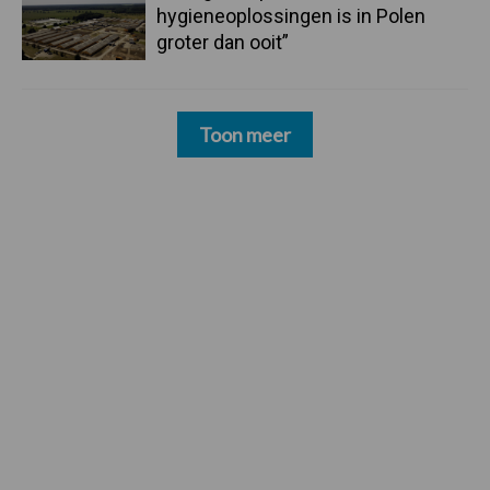
hygieneoplossingen is in Polen
groter dan ooit”
Toon meer
Footer