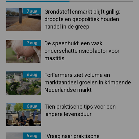
Sidebar
7 aug
Grondstoffenmarkt blijft grillig:
droogte en geopolitiek houden
handel in de greep
7 aug
De speenhuid: een vaak
onderschatte risicofactor voor
mastitis
6 aug
ForFarmers ziet volume en
marktaandeel groeien in krimpende
Nederlandse markt
6 aug
Tien praktische tips voor een
langere levensduur
5 aug
“Vraag naar praktische