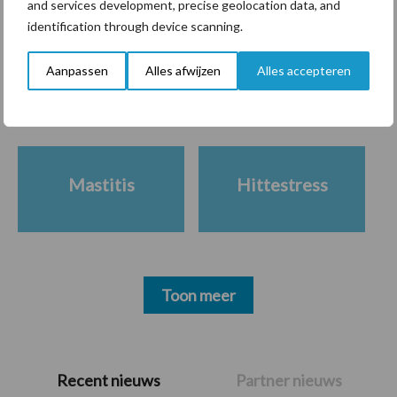
and services development, precise geolocation data, and
Themapagina's
identification through device scanning.
Aanpassen
Alles afwijzen
Alles accepteren
Diergezondheid
Bemesting
Fokkerij
Melkv
Mastitis
Hittestress
Toon meer
Primaire
Recent nieuws
Partner nieuws