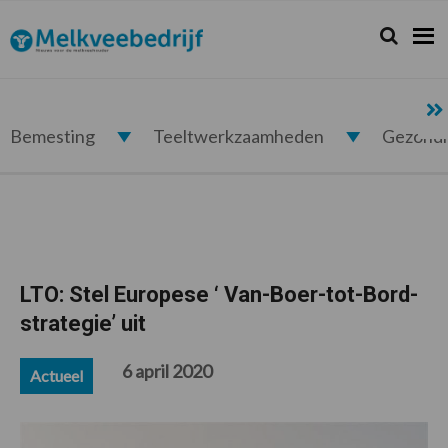
Spring
Door
Spring
Spring
naar
naar
naar
naar
Zoeken...
Zoek
Melkveebedrijf.nl
de
de
de
de
hoofdnavigatie
hoofd
eerste
voettekst
inhoud
sidebar
Bemesting
Teeltwerkzaamheden
Gezond
LTO: Stel Europese ‘ Van-Boer-tot-Bord-
strategie’ uit
6 april 2020
Actueel