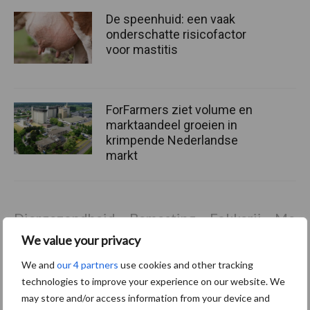
De speenhuid: een vaak
onderschatte risicofactor
voor mastitis
ForFarmers ziet volume en
marktaandeel groeien in
krimpende Nederlandse
markt
Diergezondheid
Bemesting
Fokkerij
Melkv
We value your privacy
We and
our 4 partners
use cookies and other tracking
technologies to improve your experience on our website. We
may store and/or access information from your device and
Mastitis
Hittestress