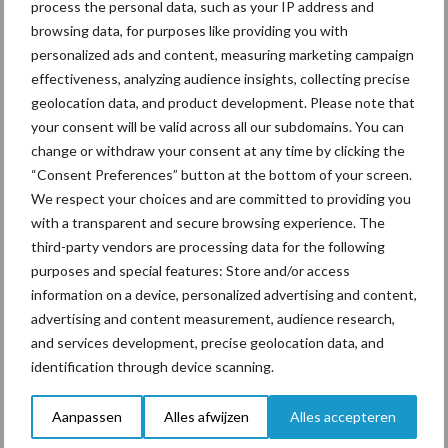
process the personal data, such as your IP address and
browsing data, for purposes like providing you with
personalized ads and content, measuring marketing campaign
effectiveness, analyzing audience insights, collecting precise
geolocation data, and product development. Please note that
Toon meer
your consent will be valid across all our subdomains. You can
change or withdraw your consent at any time by clicking the
“Consent Preferences” button at the bottom of your screen.
Primaire
We respect your choices and are committed to providing you
Recent nieuws
Partner nieuws
with a transparent and secure browsing experience. The
Sidebar
third-party vendors are processing data for the following
7 aug
Grondstoffenmarkt blijft grillig:
purposes and special features: Store and/or access
droogte en geopolitiek houden
information on a device, personalized advertising and content,
handel in de greep
advertising and content measurement, audience research,
and services development, precise geolocation data, and
7 aug
De speenhuid: een vaak
identification through device scanning.
onderschatte risicofactor voor
mastitis
Aanpassen
Alles afwijzen
Alles accepteren