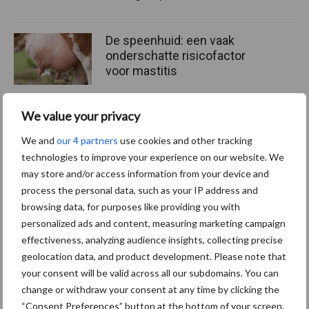
De speenhuid: een vaak
onderschatte risicofactor
voor mastitis
We value your privacy
ForFarmers ziet volume en
We and
our 4 partners
use cookies and other tracking
marktaandeel groeien in
technologies to improve your experience on our website. We
krimpende Nederlandse
may store and/or access information from your device and
markt
process the personal data, such as your IP address and
browsing data, for purposes like providing you with
personalized ads and content, measuring marketing campaign
Themapagina's
effectiveness, analyzing audience insights, collecting precise
geolocation data, and product development. Please note that
your consent will be valid across all our subdomains. You can
Diergezondheid
Bemesting
Fokkerij
Melkv
change or withdraw your consent at any time by clicking the
“Consent Preferences” button at the bottom of your screen.