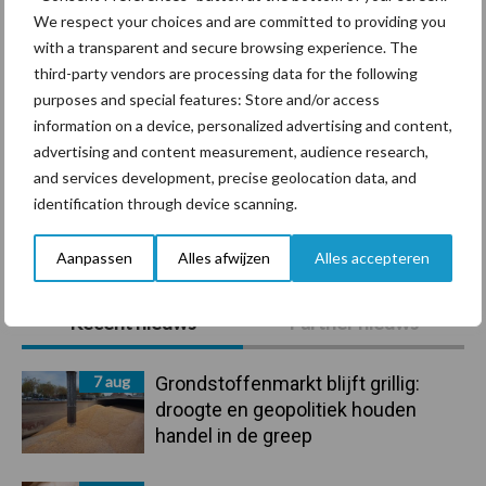
We respect your choices and are committed to providing you
with a transparent and secure browsing experience. The
third-party vendors are processing data for the following
Mastitis
Hittestress
purposes and special features: Store and/or access
information on a device, personalized advertising and content,
advertising and content measurement, audience research,
and services development, precise geolocation data, and
identification through device scanning.
Toon meer
Aanpassen
Alles afwijzen
Alles accepteren
Primaire
Recent nieuws
Partner nieuws
Sidebar
7 aug
Grondstoffenmarkt blijft grillig:
droogte en geopolitiek houden
handel in de greep