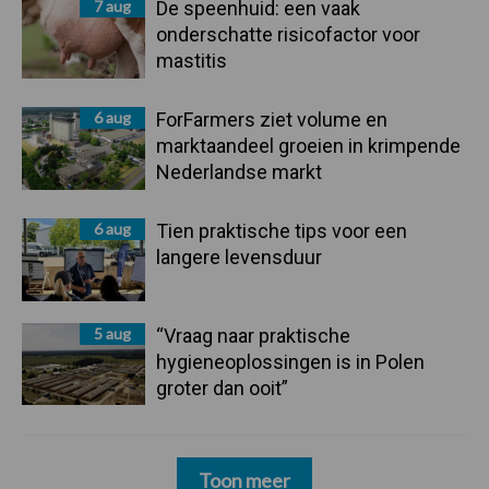
7 aug
De speenhuid: een vaak
onderschatte risicofactor voor
mastitis
6 aug
ForFarmers ziet volume en
marktaandeel groeien in krimpende
Nederlandse markt
6 aug
Tien praktische tips voor een
langere levensduur
5 aug
“Vraag naar praktische
hygieneoplossingen is in Polen
groter dan ooit”
Toon meer