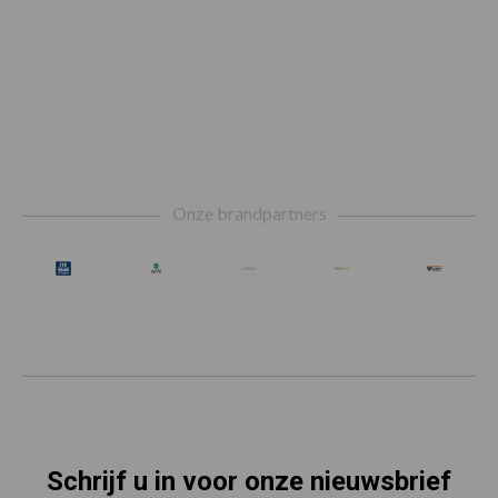
Footer
Onze brandpartners
Schrijf u in voor onze nieuwsbrief