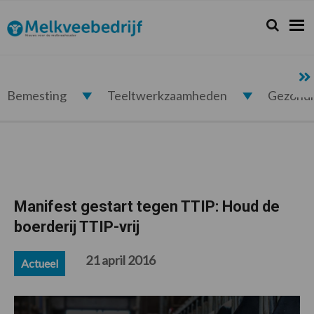
Spring
Door
Spring
Spring
naar
naar
naar
naar
Zoeken...
Zoek
Melkveebedrijf.nl
de
de
de
de
hoofdnavigatie
hoofd
eerste
voettekst
inhoud
sidebar
Bemesting
Teeltwerkzaamheden
Gezond
Manifest gestart tegen TTIP: Houd de
boerderij TTIP-vrij
21 april 2016
Actueel