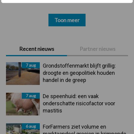
Toon meer
Primaire
Recent nieuws
Partner nieuws
Sidebar
7 aug
Grondstoffenmarkt blijft grillig:
droogte en geopolitiek houden
handel in de greep
7 aug
De speenhuid: een vaak
onderschatte risicofactor voor
mastitis
6 aug
ForFarmers ziet volume en
marktaandeel groeien in krimpende