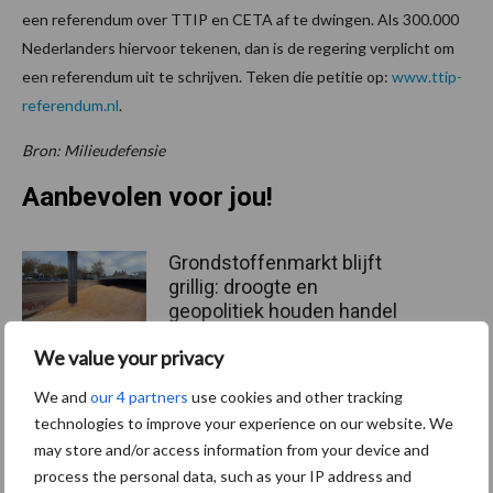
een referendum over TTIP en CETA af te dwingen. Als 300.000
Nederlanders hiervoor tekenen, dan is de regering verplicht om
een referendum uit te schrijven. Teken die petitie op:
www.ttip-
referendum.nl
.
Bron: Milieudefensie
Aanbevolen voor jou!
Grondstoffenmarkt blijft
grillig: droogte en
geopolitiek houden handel
in de greep
We value your privacy
We and
our 4 partners
use cookies and other tracking
De speenhuid: een vaak
technologies to improve your experience on our website. We
onderschatte risicofactor
may store and/or access information from your device and
voor mastitis
process the personal data, such as your IP address and