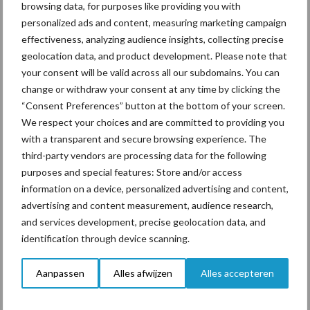
browsing data, for purposes like providing you with
personalized ads and content, measuring marketing campaign
ForFarmers ziet volume en
effectiveness, analyzing audience insights, collecting precise
marktaandeel groeien in
geolocation data, and product development. Please note that
krimpende Nederlandse
your consent will be valid across all our subdomains. You can
markt
change or withdraw your consent at any time by clicking the
“Consent Preferences” button at the bottom of your screen.
We respect your choices and are committed to providing you
with a transparent and secure browsing experience. The
Themapagina's
third-party vendors are processing data for the following
purposes and special features: Store and/or access
Diergezondheid
Bemesting
Fokkerij
Melkv
information on a device, personalized advertising and content,
advertising and content measurement, audience research,
and services development, precise geolocation data, and
identification through device scanning.
Mastitis
Hittestress
Aanpassen
Alles afwijzen
Alles accepteren