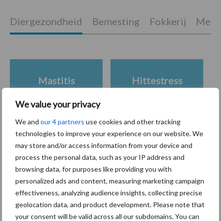
Diergezondheid
Bemesting
Fokkerij
Melkv
Mastitis
Hittestress
We value your privacy
We and
our 4 partners
use cookies and other tracking
technologies to improve your experience on our website. We
Toon meer
may store and/or access information from your device and
process the personal data, such as your IP address and
browsing data, for purposes like providing you with
personalized ads and content, measuring marketing campaign
Primaire
Recent nieuws
Partner nieuws
effectiveness, analyzing audience insights, collecting precise
Sidebar
geolocation data, and product development. Please note that
your consent will be valid across all our subdomains. You can
7 aug
Grondstoffenmarkt blijft grillig: