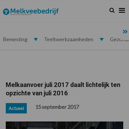
Spring
Door
Spring
Spring
naar
naar
naar
naar
Zoeken...
Zoek
Melkveebedrijf.nl
de
de
de
de
hoofdnavigatie
hoofd
eerste
voettekst
inhoud
sidebar
Bemesting
Teeltwerkzaamheden
Gezond
Melkaanvoer juli 2017 daalt lichtelijk ten
opzichte van juli 2016
15 september 2017
Actueel