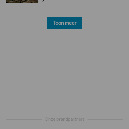
Toon meer
Footer
Onze brandpartners