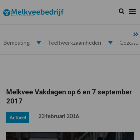
Spring
Door
Spring
Spring
naar
naar
naar
naar
Zoeken...
Zoek
Melkveebedrijf.nl
de
de
de
de
hoofdnavigatie
hoofd
eerste
voettekst
inhoud
sidebar
Bemesting
Teeltwerkzaamheden
Gezond
Melkvee Vakdagen op 6 en 7 september
2017
23 februari 2016
Actueel