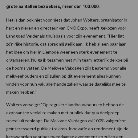
grote aantallen bezoekers, meer dan 100.000.
Het is dan ook niet voor niets dat Johan Wolters, organisator in
hart en nieren en directeur van CNO Expo, heeft gekozen voor
Landgoed Velder als thuisbasis voor zijn evenement. “Hier ligt
zo’n rijke historie, dat sprak mij gelijk aan. Ik heb al een paar jaar
het idee om hier in Liempde weer een sterk evenement te
organiseren. Nu ga ik tezamen met mijn team letterlijk de koe bij
de hoorns vatten. De Melkvee Vakdagen zijn bestemd voor alle
melkveehouders en zij zullen op dit evenement alles kunnen
vinden voor hun vak, allerhande zaken waar ze dagelijks mee te
maken hebben."
Wolters vervolgt: "Op reguliere landbouwbeurzen hebben de
exposanten veelal te maken met publiek dat qua doelgroep
teveel uiteenloopt. De Melkvee Vakdagen zal 100% vakgericht
geïnteresseerd publiek trekken. Innovatie en rendement zijn de
kernwoorden voor het tweedaagse evenement en zullen een