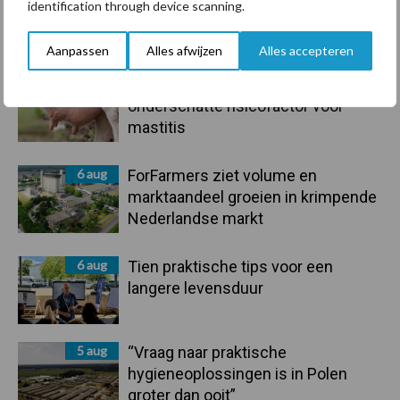
identification through device scanning.
droogte en geopolitiek houden
handel in de greep
Aanpassen
Alles afwijzen
Alles accepteren
7 aug
De speenhuid: een vaak
onderschatte risicofactor voor
mastitis
6 aug
ForFarmers ziet volume en
marktaandeel groeien in krimpende
Nederlandse markt
6 aug
Tien praktische tips voor een
langere levensduur
5 aug
“Vraag naar praktische
hygieneoplossingen is in Polen
groter dan ooit”