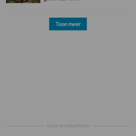
Toon meer
Footer
Onze brandpartners