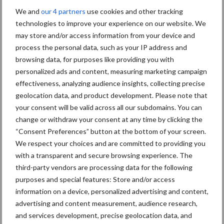
We and
our 4 partners
use cookies and other tracking
Diergezondheid
Bemesting
Fokkerij
Melkv
technologies to improve your experience on our website. We
may store and/or access information from your device and
process the personal data, such as your IP address and
browsing data, for purposes like providing you with
personalized ads and content, measuring marketing campaign
Mastitis
Hittestress
effectiveness, analyzing audience insights, collecting precise
geolocation data, and product development. Please note that
your consent will be valid across all our subdomains. You can
change or withdraw your consent at any time by clicking the
“Consent Preferences” button at the bottom of your screen.
Toon meer
We respect your choices and are committed to providing you
with a transparent and secure browsing experience. The
third-party vendors are processing data for the following
purposes and special features: Store and/or access
Primaire
Recent nieuws
Partner nieuws
information on a device, personalized advertising and content,
advertising and content measurement, audience research,
Sidebar
and services development, precise geolocation data, and
7 aug
Grondstoffenmarkt blijft grillig: