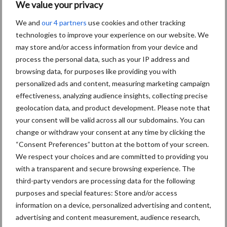
We value your privacy
We and
our 4 partners
use cookies and other tracking
technologies to improve your experience on our website. We
Diergezondheid
Bemesting
Fokkerij
Melkv
may store and/or access information from your device and
process the personal data, such as your IP address and
browsing data, for purposes like providing you with
personalized ads and content, measuring marketing campaign
effectiveness, analyzing audience insights, collecting precise
Mastitis
Hittestress
geolocation data, and product development. Please note that
your consent will be valid across all our subdomains. You can
change or withdraw your consent at any time by clicking the
“Consent Preferences” button at the bottom of your screen.
We respect your choices and are committed to providing you
Toon meer
with a transparent and secure browsing experience. The
third-party vendors are processing data for the following
purposes and special features: Store and/or access
information on a device, personalized advertising and content,
Primaire
Recent nieuws
Partner nieuws
advertising and content measurement, audience research,