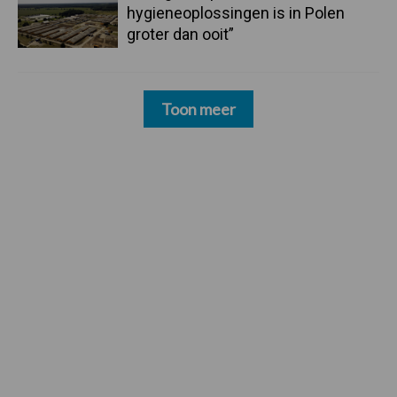
hygieneoplossingen is in Polen
groter dan ooit”
Toon meer
Footer