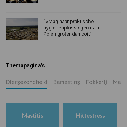
“Vraag naar praktische
hygieneoplossingen is in
Polen groter dan ooit”
Themapagina's
Diergezondheid
Bemesting
Fokkerij
Melkv
Mastitis
Hittestress