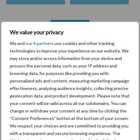
Toon meer
We value your privacy
We and
our 4 partners
use cookies and other tracking
technologies to improve your experience on our website. We
Primaire
Recent nieuws
Partner nieuws
may store and/or access information from your device and
Sidebar
process the personal data, such as your IP address and
browsing data, for purposes like providing you with
6 aug
ForFarmers ziet volume en
personalized ads and content, measuring marketing campaign
marktaandeel groeien in krimpende
effectiveness, analyzing audience insights, collecting precise
Nederlandse markt
geolocation data, and product development. Please note that
your consent will be valid across all our subdomains. You can
6 aug
Tien praktische tips voor een
change or withdraw your consent at any time by clicking the
langere levensduur
“Consent Preferences” button at the bottom of your screen.
We respect your choices and are committed to providing you
with a transparent and secure browsing experience. The
5 aug
“Vraag naar praktische