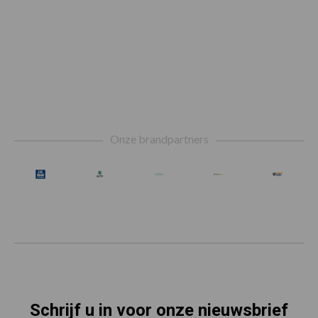
Footer
Onze brandpartners
Schrijf u in voor onze nieuwsbrief