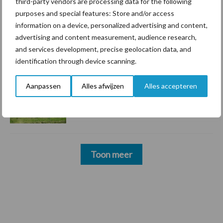
third-party vendors are processing data for the following
hygieneoplossingen is in Polen
purposes and special features: Store and/or access
groter dan ooit”
information on a device, personalized advertising and content,
advertising and content measurement, audience research,
5 aug
Drie Franse bedrijven over de grens
and services development, precise geolocation data, and
van 14.000 kilogram melk
identification through device scanning.
Aanpassen
Alles afwijzen
Alles accepteren
3 aug
Pöttinger introduceert compacte
dubbelrotor-zwadhark in de hef
Toon meer