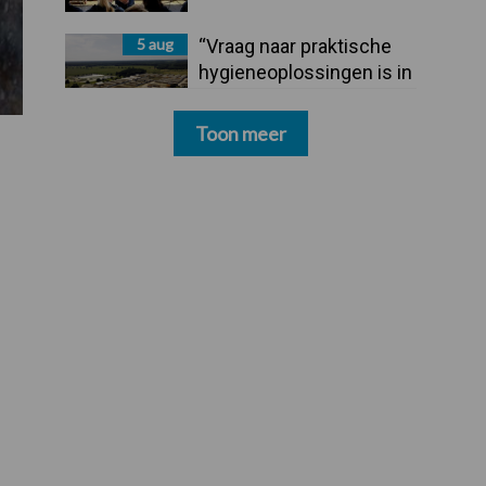
5 aug
“Vraag naar praktische
hygieneoplossingen is in
Polen groter dan ooit”
Toon meer