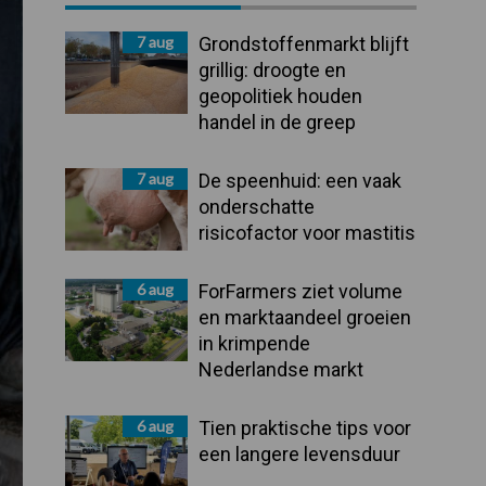
Sidebar
7 aug
Grondstoffenmarkt blijft
grillig: droogte en
geopolitiek houden
handel in de greep
7 aug
De speenhuid: een vaak
onderschatte
risicofactor voor mastitis
6 aug
ForFarmers ziet volume
en marktaandeel groeien
in krimpende
Nederlandse markt
6 aug
Tien praktische tips voor
een langere levensduur