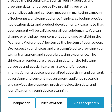
process the personal data, such as your IP address and
browsing data, for purposes like providing you with
personalized ads and content, measuring marketing campaign
effectiveness, analyzing audience insights, collecting precise
De speenhuid: een vaak onderschatte
geolocation data, and product development. Please note that
risicofactor voor mastitis
your consent will be valid across all our subdomains. You can
change or withdraw your consent at any time by clicking the
“Consent Preferences” button at the bottom of your screen.
We respect your choices and are committed to providing you
with a transparent and secure browsing experience. The
third-party vendors are processing data for the following
lkveebedrijf
Veevoer
Wet en regelgeving
purposes and special features: Store and/or access
information on a device, personalized advertising and content,
advertising and content measurement, audience research,
and services development, precise geolocation data, and
identification through device scanning.
Aanpassen
Alles afwijzen
Alles accepteren
ss
Ketose
Klauwgez