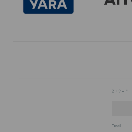
2 + 9 =
*
Email