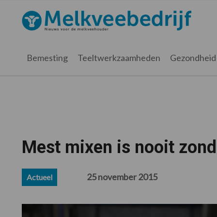
Spring
Door
Spring
Spring
naar
naar
naar
naar
Melkveebedrijf.nl
de
de
de
de
hoofdnavigatie
hoofd
eerste
voettekst
inhoud
sidebar
Bemesting
Teeltwerkzaamheden
Gezondheid
Mest mixen is nooit zond
25 november 2015
Actueel