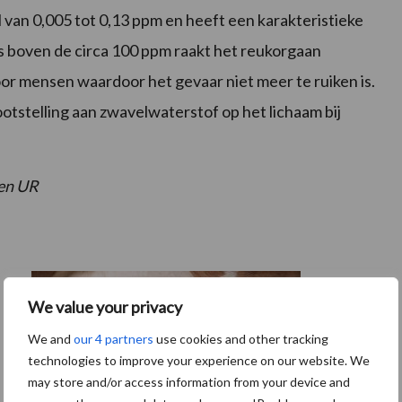
van 0,005 tot 0,13 ppm en heeft een karakteristieke
es boven de circa 100 ppm raakt het reukorgaan
or mensen waardoor het gevaar niet meer te ruiken is.
ootstelling aan zwavelwaterstof op het lichaam bij
.
en UR
We value your privacy
We and
our 4 partners
use cookies and other tracking
technologies to improve your experience on our website. We
may store and/or access information from your device and