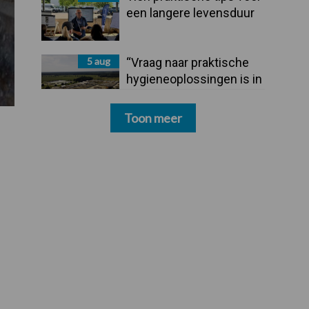
een langere levensduur
5 aug
“Vraag naar praktische
hygieneoplossingen is in
Polen groter dan ooit”
Toon meer