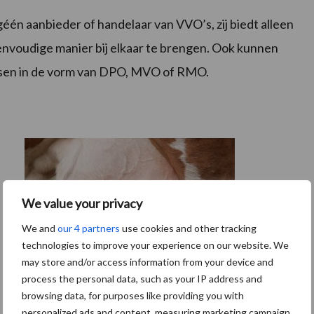
én aanbieder of handelaar van VVO’s, zij biedt alleen
envoudige manier bij elkaar te brengen. Ook kunnen
tsen in de vorm van DPO, MVO of RMO.
We value your privacy
We and
our 4 partners
use cookies and other tracking
technologies to improve your experience on our website. We
may store and/or access information from your device and
process the personal data, such as your IP address and
browsing data, for purposes like providing you with
De speenhuid: een vaak onderschatte
personalized ads and content, measuring marketing campaign