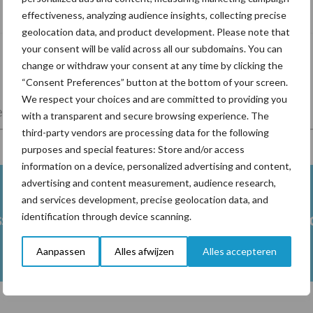
risicofactor voor mastitis
effectiveness, analyzing audience insights, collecting precise
geolocation data, and product development. Please note that
your consent will be valid across all our subdomains. You can
change or withdraw your consent at any time by clicking the
“Consent Preferences” button at the bottom of your screen.
We respect your choices and are committed to providing you
lkveebedrijf
Veevoer
Wet en regelgeving
with a transparent and secure browsing experience. The
third-party vendors are processing data for the following
purposes and special features: Store and/or access
information on a device, personalized advertising and content,
advertising and content measurement, audience research,
and services development, precise geolocation data, and
ss
Ketose
Klauwgez
identification through device scanning.
Aanpassen
Alles afwijzen
Alles accepteren