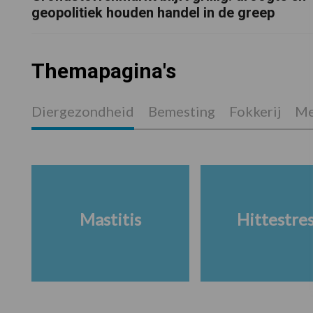
geopolitiek houden handel in de greep
Themapagina's
Diergezondheid
Bemesting
Fokkerij
Me
Mastitis
Hittestre