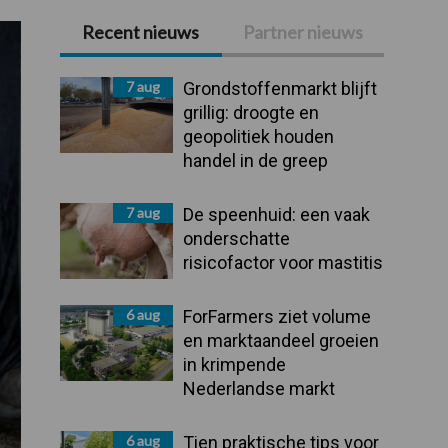
Recent nieuws
Partner nieuws
Primaire
Sidebar
7 aug
Grondstoffenmarkt blijft
grillig: droogte en
geopolitiek houden
handel in de greep
7 aug
De speenhuid: een vaak
onderschatte
risicofactor voor mastitis
6 aug
ForFarmers ziet volume
en marktaandeel groeien
in krimpende
Nederlandse markt
6 aug
Tien praktische tips voor