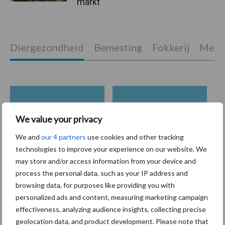
markt
Diergezondheid
Bemesting
Fokkerij
Melkv
Mastitis
Hittestress
We value your privacy
We and
our 4 partners
use cookies and other tracking
technologies to improve your experience on our website. We
may store and/or access information from your device and
Toon meer
process the personal data, such as your IP address and
browsing data, for purposes like providing you with
personalized ads and content, measuring marketing campaign
effectiveness, analyzing audience insights, collecting precise
Primaire
Recent nieuws
Partner nieuws
geolocation data, and product development. Please note that