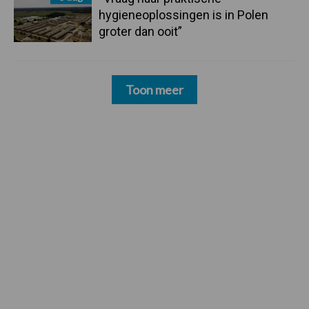
hygieneoplossingen is in Polen
groter dan ooit”
Toon meer
Footer