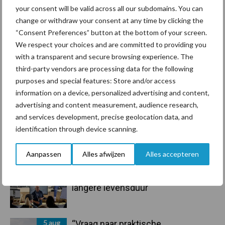
Sidebar
your consent will be valid across all our subdomains. You can
change or withdraw your consent at any time by clicking the
7 aug
Grondstoffenmarkt blijft grillig:
“Consent Preferences” button at the bottom of your screen.
droogte en geopolitiek houden
We respect your choices and are committed to providing you
handel in de greep
with a transparent and secure browsing experience. The
third-party vendors are processing data for the following
7 aug
De speenhuid: een vaak
purposes and special features: Store and/or access
onderschatte risicofactor voor
information on a device, personalized advertising and content,
mastitis
advertising and content measurement, audience research,
and services development, precise geolocation data, and
6 aug
ForFarmers ziet volume en
identification through device scanning.
marktaandeel groeien in krimpende
Nederlandse markt
Aanpassen
Alles afwijzen
Alles accepteren
6 aug
Tien praktische tips voor een
langere levensduur
5 aug
“Vraag naar praktische