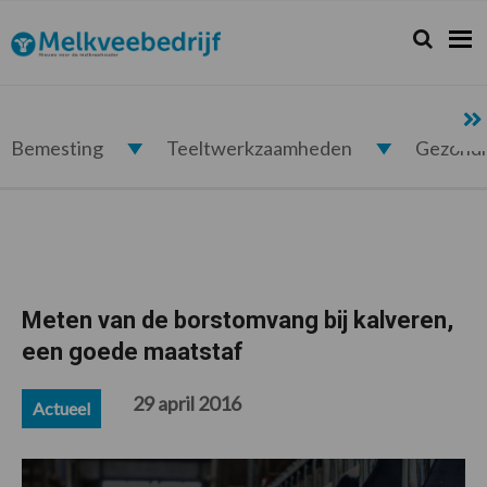
Spring
Door
Spring
Spring
naar
naar
naar
naar
Zoeken...
Zoek
Melkveebedrijf.nl
de
de
de
de
hoofdnavigatie
hoofd
eerste
voettekst
inhoud
sidebar
Bemesting
Teeltwerkzaamheden
Gezond
Meten van de borstomvang bij kalveren,
een goede maatstaf
29 april 2016
Actueel