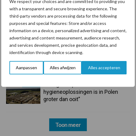
onderschatte risicofactor voor
We respect your choices and are committed to providing you
mastitis
with a transparent and secure browsing experience. The
third-party vendors are processing data for the following
purposes and special features: Store and/or access
6 aug
ForFarmers ziet volume en
information on a device, personalized advertising and content,
marktaandeel groeien in krimpende
advertising and content measurement, audience research,
Nederlandse markt
and services development, precise geolocation data, and
identification through device scanning.
6 aug
Tien praktische tips voor een
langere levensduur
Aanpassen
Alles afwijzen
Alles accepteren
5 aug
“Vraag naar praktische
hygieneoplossingen is in Polen
groter dan ooit”
Toon meer