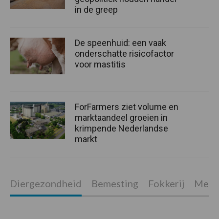
in de greep
De speenhuid: een vaak
onderschatte risicofactor
voor mastitis
ForFarmers ziet volume en
marktaandeel groeien in
krimpende Nederlandse
markt
Diergezondheid
Bemesting
Fokkerij
Melkv