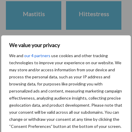
Mastitis
Hittestress
We value your privacy
Toon meer
We and
our 4 partners
use cookies and other tracking
technologies to improve your experience on our website. We
may store and/or access information from your device and
Primaire
process the personal data, such as your IP address and
Recent nieuws
Partner nieuws
browsing data, for purposes like providing you with
Sidebar
personalized ads and content, measuring marketing campaign
7 aug
Grondstoffenmarkt blijft grillig:
effectiveness, analyzing audience insights, collecting precise
droogte en geopolitiek houden
geolocation data, and product development. Please note that
handel in de greep
your consent will be valid across all our subdomains. You can
change or withdraw your consent at any time by clicking the
7 aug
De speenhuid: een vaak
“Consent Preferences” button at the bottom of your screen.