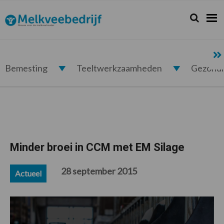
Spring
Door
Spring
Spring
naar
naar
naar
naar
Zoeken...
Zoek
Melkveebedrijf.nl
de
de
de
de
hoofdnavigatie
hoofd
eerste
voettekst
inhoud
sidebar
Bemesting
Teeltwerkzaamheden
Gezond
Minder broei in CCM met EM Silage
28 september 2015
Actueel