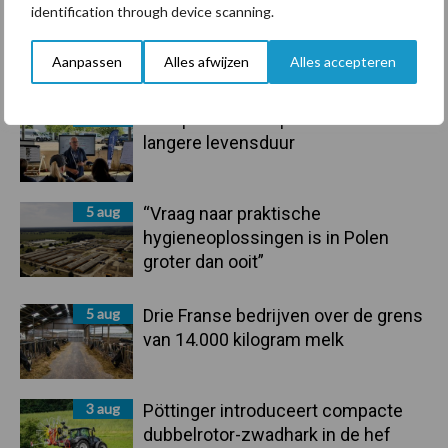
identification through device scanning.
6 aug
ForFarmers ziet volume en
marktaandeel groeien in krimpende
Aanpassen
Alles afwijzen
Alles accepteren
Nederlandse markt
6 aug
Tien praktische tips voor een
langere levensduur
5 aug
“Vraag naar praktische
hygieneoplossingen is in Polen
groter dan ooit”
5 aug
Drie Franse bedrijven over de grens
van 14.000 kilogram melk
3 aug
Pöttinger introduceert compacte
dubbelrotor-zwadhark in de hef