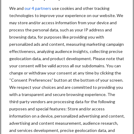
Themapagina's
We and
our 4 partners
use cookies and other tracking
technologies to improve your experience on our website. We
Diergezondheid
Bemesting
Fokkerij
Melkv
may store and/or access information from your device and
process the personal data, such as your IP address and
browsing data, for purposes like providing you with
personalized ads and content, measuring marketing campaign
effectiveness, analyzing audience insights, collecting precise
Mastitis
Hittestress
geolocation data, and product development. Please note that
your consent will be valid across all our subdomains. You can
change or withdraw your consent at any time by clicking the
“Consent Preferences” button at the bottom of your screen.
We respect your choices and are committed to providing you
Toon meer
with a transparent and secure browsing experience. The
third-party vendors are processing data for the following
purposes and special features: Store and/or access
information on a device, personalized advertising and content,
Primaire
Recent nieuws
Partner nieuws
advertising and content measurement, audience research,
Sidebar
and services development, precise geolocation data, and