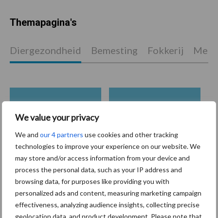
Themapagina's
Diergezondheid
Bemesting
Fokkerij
Melkv
Mastitis
Hittestress
We value your privacy
We and
our 4 partners
use cookies and other tracking
technologies to improve your experience on our website. We
may store and/or access information from your device and
Toon meer
process the personal data, such as your IP address and
browsing data, for purposes like providing you with
personalized ads and content, measuring marketing campaign
effectiveness, analyzing audience insights, collecting precise
Primaire
Recent nieuws
Partner nieuws
geolocation data, and product development. Please note that