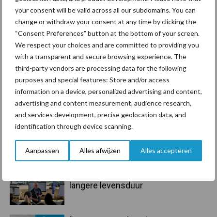
Sidebar
your consent will be valid across all our subdomains. You can
change or withdraw your consent at any time by clicking the
7 aug
Grondstoffenmarkt blijft grillig:
“Consent Preferences” button at the bottom of your screen.
droogte en geopolitiek houden
We respect your choices and are committed to providing you
handel in de greep
with a transparent and secure browsing experience. The
third-party vendors are processing data for the following
7 aug
De speenhuid: een vaak
purposes and special features: Store and/or access
onderschatte risicofactor voor
information on a device, personalized advertising and content,
mastitis
advertising and content measurement, audience research,
and services development, precise geolocation data, and
6 aug
ForFarmers ziet volume en
identification through device scanning.
marktaandeel groeien in krimpende
Nederlandse markt
Aanpassen
Alles afwijzen
Alles accepteren
6 aug
Tien praktische tips voor een
langere levensduur