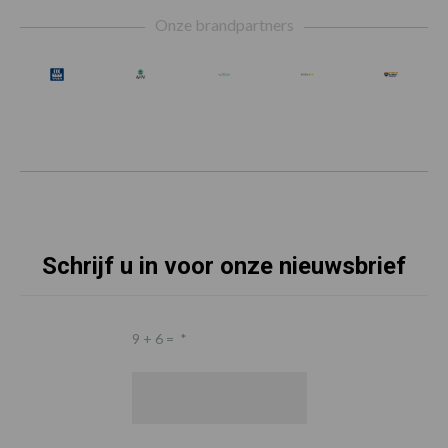
Footer
Onze brandpartners
Schrijf u in voor onze nieuwsbrief
9 + 6 =
*