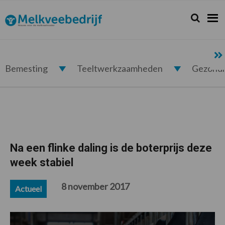
Spring
Door
Spring
Spring
naar
naar
naar
naar
Zoeken...
Zoek
Melkveebedrijf.nl
de
de
de
de
hoofdnavigatie
hoofd
eerste
voettekst
inhoud
sidebar
Bemesting
Teeltwerkzaamheden
Gezond
Na een flinke daling is de boterprijs deze
week stabiel
8 november 2017
Actueel