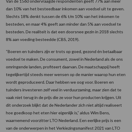
Van de 1560 ondervraagde respondenten geeft 77% aan meer
dan 10% van het besteedbaar inkomen aan voedsel uit te geven.
Slechts 18% denkt tussen de 6% t/m 10% van het inkomen te
besteden, en maar 4% geeft aan minder dan 5% aan voedsel te
besteden. De realiteit is dat een doorsnee gezin in 2018 slechts
8% aan voeding besteedde (CBS, 2019).
“Boeren en tuinders zijn er trots op goed, gezond én betaalbaar
voedsel te maken. De consument, zowel in Nederland als de ons
omringende landen, profiteert daarvan. De maatschappij heeft
tegelijkertijd steeds meer wensen op de manier waarop hun eten
wordt geproduceerd. Daar hebben we oog voor. Boeren en
tuinders investeren zelf veel in verduurzaming, maar zien dat te
vaak niet terug in de prijs die ze voor hun producten krijgen. Uit
dit onderzoek blijkt dat de Nederlander zich niet altijd realiseert
hoe goedkoop het eten hier eigenlijk is,” aldus Wim Bens,
waarnemend voorzitter LTO Nederland. Een eerlijke prijs is een
van de onderwerpen in het Verkiezingsmanifest 2021 van LTO