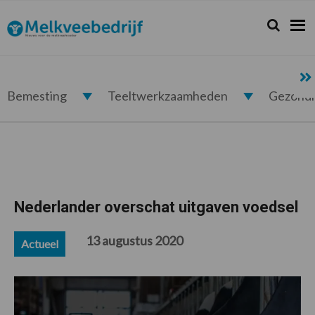
Spring
Door
Spring
Spring
naar
naar
naar
naar
Zoeken...
Zoek
Melkveebedrijf.nl
de
de
de
de
hoofdnavigatie
hoofd
eerste
voettekst
inhoud
sidebar
Bemesting
Teeltwerkzaamheden
Gezond
Nederlander overschat uitgaven voedsel
13 augustus 2020
Actueel