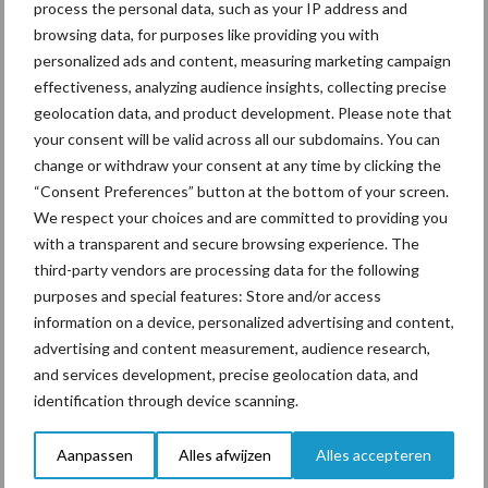
process the personal data, such as your IP address and
browsing data, for purposes like providing you with
personalized ads and content, measuring marketing campaign
Tot 5 ton per wiel om
effectiveness, analyzing audience insights, collecting precise
ondergrondverdichting te
geolocation data, and product development. Please note that
beperken
your consent will be valid across all our subdomains. You can
change or withdraw your consent at any time by clicking the
“Consent Preferences” button at the bottom of your screen.
We respect your choices and are committed to providing you
Jaarverslag 2025 Royal A-
ware: omzet groeit,
with a transparent and secure browsing experience. The
nettoresultaat daalt
third-party vendors are processing data for the following
purposes and special features: Store and/or access
information on a device, personalized advertising and content,
advertising and content measurement, audience research,
and services development, precise geolocation data, and
Themapagina's
identification through device scanning.
Diergezondheid
Bemesting
Fokkerij
Melkv
Aanpassen
Alles afwijzen
Alles accepteren