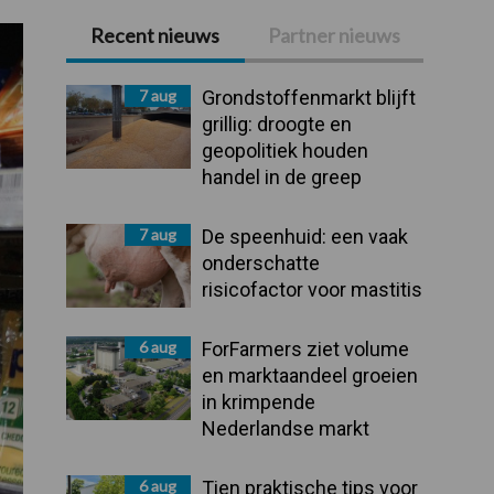
Recent nieuws
Partner nieuws
Primaire
Sidebar
7 aug
Grondstoffenmarkt blijft
grillig: droogte en
geopolitiek houden
handel in de greep
7 aug
De speenhuid: een vaak
onderschatte
risicofactor voor mastitis
6 aug
ForFarmers ziet volume
en marktaandeel groeien
in krimpende
Nederlandse markt
6 aug
Tien praktische tips voor