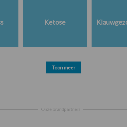
ss
Ketose
Klauwgez
Toon meer
Onze brandpartners