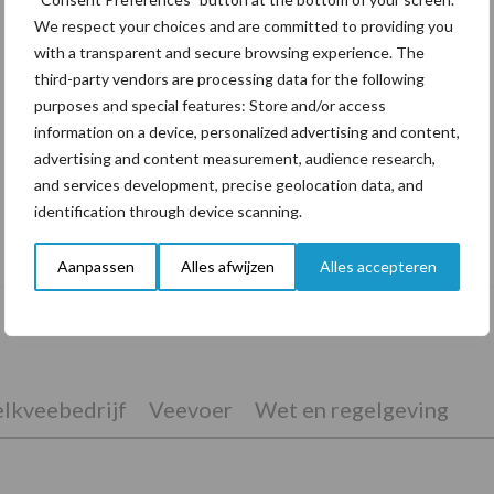
We respect your choices and are committed to providing you
with a transparent and secure browsing experience. The
third-party vendors are processing data for the following
purposes and special features: Store and/or access
information on a device, personalized advertising and content,
advertising and content measurement, audience research,
and services development, precise geolocation data, and
identification through device scanning.
De speenhuid: een vaak onderschatte
risicofactor voor mastitis
Aanpassen
Alles afwijzen
Alles accepteren
lkveebedrijf
Veevoer
Wet en regelgeving