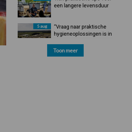
een langere levensduur
5 aug
“Vraag naar praktische
hygieneoplossingen is in
Polen groter dan ooit”
Toon meer