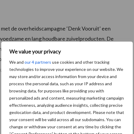
jn met de overheidscampagne ‘Denk Vooruit’ een
 voedzame en lang houdbare zuivelproducten. De
 randvoorwaarden voor een
duurzame zuivelketen
, die
We value your privacy
pa. De komende jaren gaan we graag met alle partijen
We and
our 4 partners
use cookies and other tracking
ing te maken. Zo kunnen ondernemers duurzaam blijven
technologies to improve your experience on our website. We
may store and/or access information from your device and
process the personal data, such as your IP address and
browsing data, for purposes like providing you with
personalized ads and content, measuring marketing campaign
effectiveness, analyzing audience insights, collecting precise
geolocation data, and product development. Please note that
your consent will be valid across all our subdomains. You can
change or withdraw your consent at any time by clicking the
“Consent Preferences” button at the bottom of your screen.