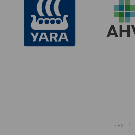
7 + 2 =
*