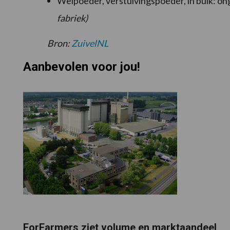
Weipoeder, verstuivingspoeder, in bulk: on
fabriek)
Bron:
ZuivelNL
Aanbevolen voor jou!
ForFarmers ziet volume en marktaandeel