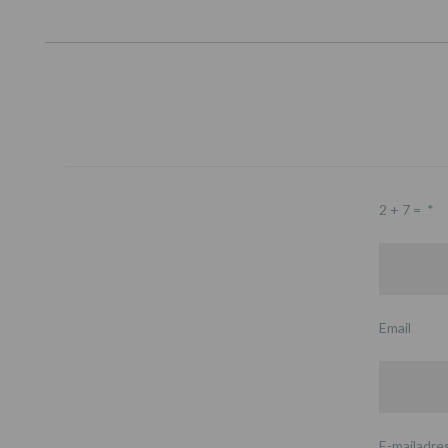
2 + 7 =
*
Email
E-mailadre