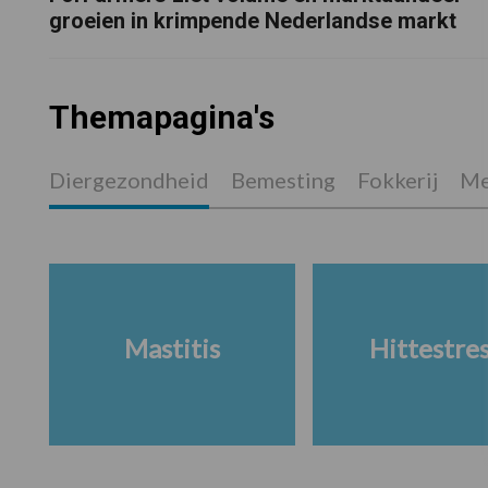
groeien in krimpende Nederlandse markt
Themapagina's
Diergezondheid
Bemesting
Fokkerij
Me
Mastitis
Hittestre