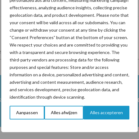
personalized ads and content, measuring marketing campaign
levensduur
effectiveness, analyzing audience insights, collecting precise
geolocation data, and product development. Please note that
your consent will be valid across all our subdomains. You can
change or withdraw your consent at any time by clicking the
“Consent Preferences” button at the bottom of your screen.
We respect your choices and are committed to providing you
lkveebedrijf
Veevoer
Wet en regelgeving
with a transparent and secure browsing experience. The
third-party vendors are processing data for the following
purposes and special features: Store and/or access
information on a device, personalized advertising and content,
advertising and content measurement, audience research,
and services development, precise geolocation data, and
identification through device scanning.
ss
Ketose
Klauwgez
Aanpassen
Alles afwijzen
Alles accepteren