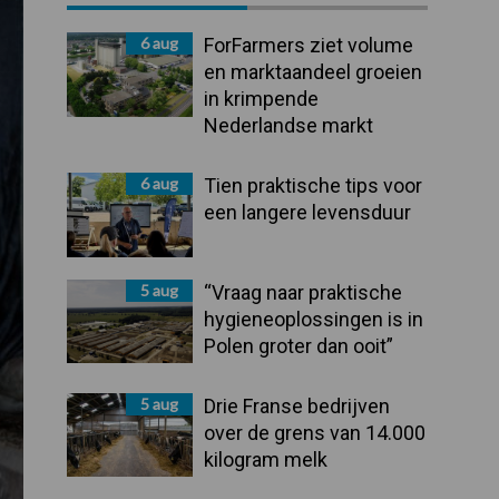
Sidebar
6 aug
ForFarmers ziet volume
en marktaandeel groeien
in krimpende
Nederlandse markt
6 aug
Tien praktische tips voor
een langere levensduur
5 aug
“Vraag naar praktische
hygieneoplossingen is in
Polen groter dan ooit”
5 aug
Drie Franse bedrijven
over de grens van 14.000
kilogram melk