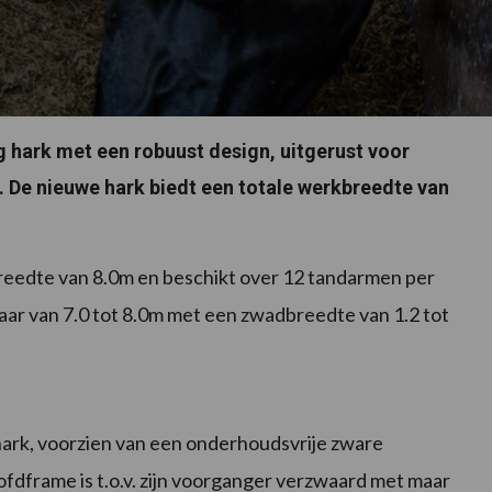
 hark met een robuust design, uitgerust voor
e nieuwe hark biedt een totale werkbreedte van
eedte van 8.0m en beschikt over 12 tandarmen per
aar van 7.0 tot 8.0m met een zwadbreedte van 1.2 tot
hark, voorzien van een onderhoudsvrije zware
fdframe is t.o.v. zijn voorganger verzwaard met maar