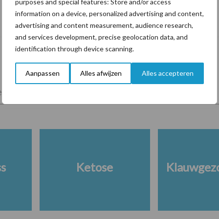
purposes and special features: Store and/or access
De speenhuid: een vaak onderschatte
information on a device, personalized advertising and content,
risicofactor voor mastitis
advertising and content measurement, audience research,
and services development, precise geolocation data, and
identification through device scanning.
Aanpassen
Alles afwijzen
Alles accepteren
lkveebedrijf
Veevoer
Wet en regelgeving
ss
Ketose
Klauwgez