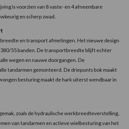
jving is voorzien van 8 vaste- en 4 afneembare
uwkeurig en scherp zwad.
rt
rkbreedte en transport afmetingen. Het nieuwe design
 380/55 banden. De transportbreedte blijft echter
smalle wegen en nauwe doorgangen. De
t alle tandarmen gemonteerd. De driepunts bok maakt
wongen besturing maakt de hark uiterst wendbaar in
gemak, zoals de hydraulische werkbreedteverstelling,
men van tandarmen en actieve wielbesturing van het