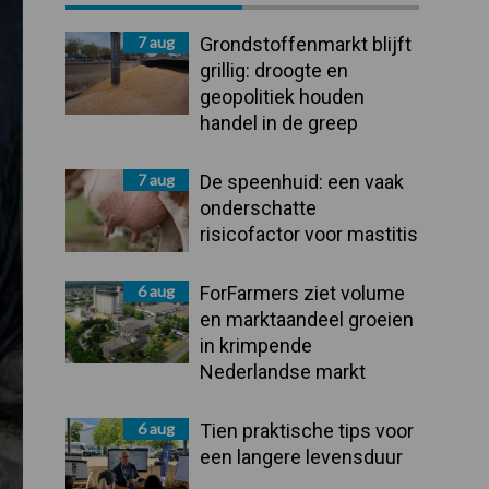
Sidebar
7 aug
Grondstoffenmarkt blijft
grillig: droogte en
geopolitiek houden
handel in de greep
7 aug
De speenhuid: een vaak
onderschatte
risicofactor voor mastitis
6 aug
ForFarmers ziet volume
en marktaandeel groeien
in krimpende
Nederlandse markt
6 aug
Tien praktische tips voor
een langere levensduur