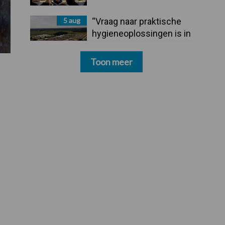
5 aug
“Vraag naar praktische
hygieneoplossingen is in
Polen groter dan ooit”
Toon meer