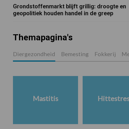
Grondstoffenmarkt blijft grillig: droogte en
geopolitiek houden handel in de greep
Themapagina's
Diergezondheid
Bemesting
Fokkerij
Me
Mastitis
Hittestre