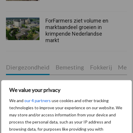
ForFarmers ziet volume en
marktaandeel groeien in
krimpende Nederlandse
markt
Diergezondheid
Bemesting
Fokkerij
Melkv
We value your privacy
We and
our 4 partners
use cookies and other tracking
Mastitis
Hittestress
technologies to improve your experience on our website. We
may store and/or access information from your device and
process the personal data, such as your IP address and
browsing data, for purposes like providing you with