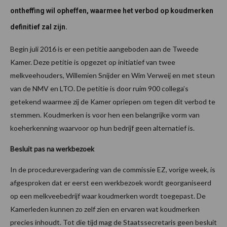
ontheffing wil opheffen, waarmee het verbod op koudmerken
definitief zal zijn.
Begin juli 2016 is er een petitie aangeboden aan de Tweede
Kamer. Deze petitie is opgezet op initiatief van twee
melkveehouders, Willemien Snijder en Wim Verweij en met steun
van de NMV en LTO. De petitie is door ruim 900 collega’s
getekend waarmee zij de Kamer opriepen om tegen dit verbod te
stemmen. Koudmerken is voor hen een belangrijke vorm van
koeherkenning waarvoor op hun bedrijf geen alternatief is.
Besluit pas na werkbezoek
In de procedurevergadering van de commissie EZ, vorige week, is
afgesproken dat er eerst een werkbezoek wordt georganiseerd
op een melkveebedrijf waar koudmerken wordt toegepast. De
Kamerleden kunnen zo zelf zien en ervaren wat koudmerken
precies inhoudt. Tot die tijd mag de Staatssecretaris geen besluit