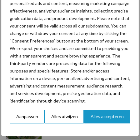
personalized ads and content, measuring marketing campaign
Toon meer
effectiveness, analyzing audience insights, collecting precise
geolocation data, and product development. Please note that
your consent will be valid across all our subdomains. You can
Primaire
change or withdraw your consent at any time by clicking the
Recent nieuws
Partner nieuws
“Consent Preferences” button at the bottom of your screen.
Sidebar
We respect your choices and are committed to providing you
7 aug
Grondstoffenmarkt blijft grillig:
with a transparent and secure browsing experience. The
droogte en geopolitiek houden
third-party vendors are processing data for the following
handel in de greep
purposes and special features: Store and/or access
information on a device, personalized advertising and content,
advertising and content measurement, audience research,
7 aug
De speenhuid: een vaak
and services development, precise geolocation data, and
onderschatte risicofactor voor
identification through device scanning.
mastitis
Aanpassen
Alles afwijzen
Alles accepteren
6 aug
ForFarmers ziet volume en
marktaandeel groeien in krimpende
Nederlandse markt