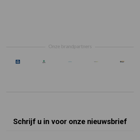
Footer
Onze brandpartners
Schrijf u in voor onze nieuwsbrief