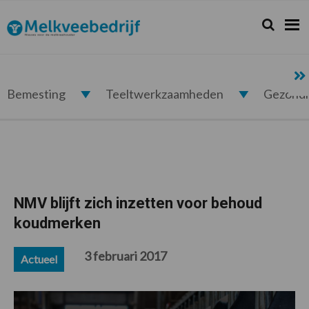
Spring
Door
Spring
Spring
naar
naar
naar
naar
Zoeken...
Zoek
Melkveebedrijf.nl
de
de
de
de
hoofdnavigatie
hoofd
eerste
voettekst
inhoud
sidebar
Bemesting
Teeltwerkzaamheden
Gezond
NMV blijft zich inzetten voor behoud
koudmerken
3 februari 2017
Actueel