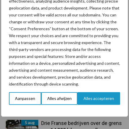
effectiveness, analyzing audience insights, collecting precise
geolocation data, and product development. Please note that
your consent will be valid across all our subdomains. You can
Primaire
Recent nieuws
Partner nieuws
change or withdraw your consent at any time by clicking the
Sidebar
“Consent Preferences” button at the bottom of your screen.
We respect your choices and are committed to providing you
6 aug
ForFarmers ziet volume en
with a transparent and secure browsing experience. The
marktaandeel groeien in krimpende
third-party vendors are processing data for the following
Nederlandse markt
purposes and special features: Store and/or access
information on a device, personalized advertising and content,
6 aug
Tien praktische tips voor een
advertising and content measurement, audience research,
langere levensduur
and services development, precise geolocation data, and
identification through device scanning.
5 aug
“Vraag naar praktische
Aanpassen
Alles afwijzen
Alles accepteren
hygieneoplossingen is in Polen
groter dan ooit”
5 aug
Drie Franse bedrijven over de grens