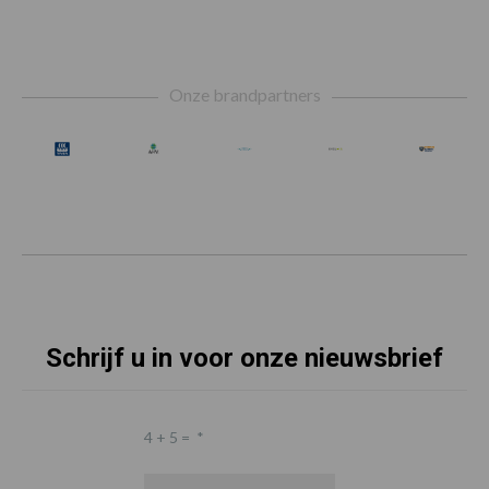
Footer
Onze brandpartners
Schrijf u in voor onze nieuwsbrief
4 + 5 =
*