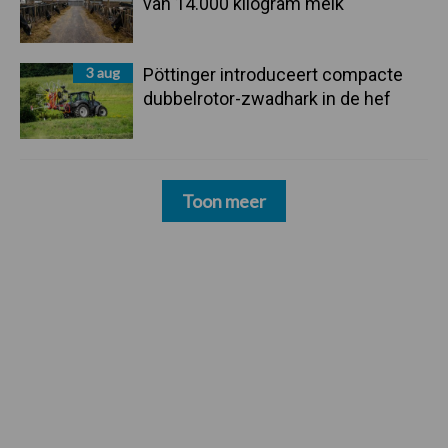
van 14.000 kilogram melk
3 aug
Pöttinger introduceert compacte
dubbelrotor-zwadhark in de hef
Toon meer