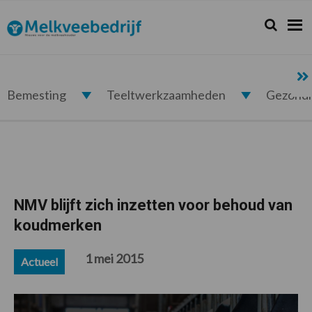
Spring
Door
Spring
Spring
naar
naar
naar
naar
Zoeken...
Zoek
Melkveebedrijf.nl
de
de
de
de
hoofdnavigatie
hoofd
eerste
voettekst
inhoud
sidebar
Bemesting
Teeltwerkzaamheden
Gezond
NMV blijft zich inzetten voor behoud van
koudmerken
1 mei 2015
Actueel