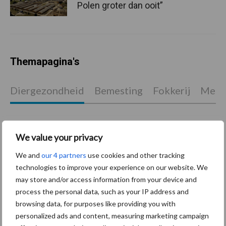
Polen groter dan ooit”
Themapagina's
Diergezondheid
Bemesting
Fokkerij
Melkv
We value your privacy
Mastitis
Hittestress
We and
our 4 partners
use cookies and other tracking
technologies to improve your experience on our website. We
may store and/or access information from your device and
process the personal data, such as your IP address and
browsing data, for purposes like providing you with
Toon meer
personalized ads and content, measuring marketing campaign